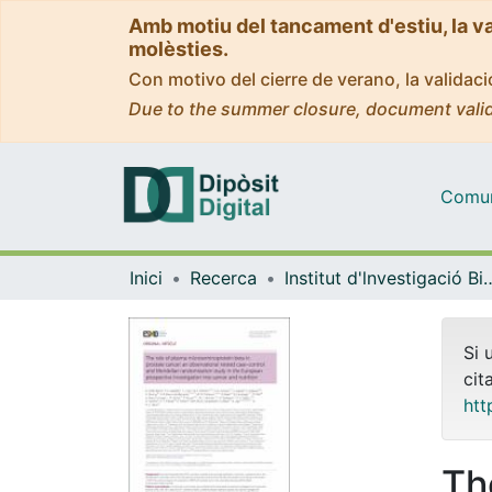
Amb motiu del tancament d'estiu, la v
molèsties.
Con motivo del cierre de verano, la valida
Due to the summer closure, document valid
Comuni
Inici
Recerca
Institut d'lnvestigació Biomèdica 
Si 
cit
htt
Th