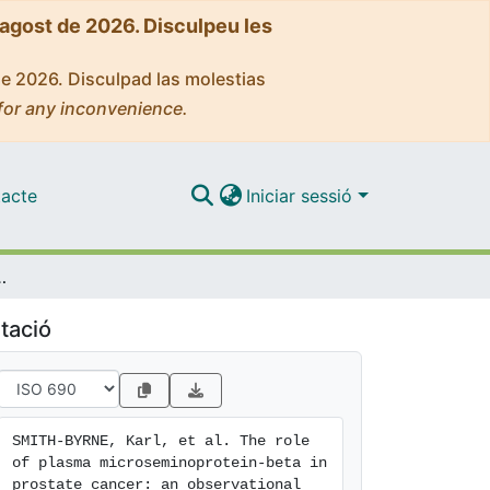
'agost de 2026. Disculpeu les
de 2026. Disculpad las molestias
for any inconvenience.
acte
Iniciar sessió
elian randomization study in the European prospective investigation into cancer and nutrition
tació
SMITH-BYRNE, Karl, et al. The role 
of plasma microseminoprotein-beta in 
prostate cancer: an observational 