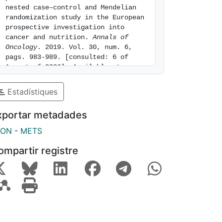
nested case–control and Mendelian 
randomization study in the European 
prospective investigation into 
cancer and nutrition. 
Annals of 
Oncology
. 2019. Vol. 30, num. 6, 
pags. 983-989. [consulted: 6 of 
August of 2026]. Available at: 
https://hdl.handle.net/2445/174856
Estadístiques
xportar metadades
SON
-
METS
ompartir registre