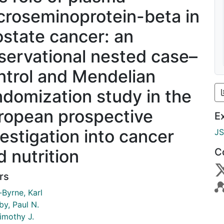
croseminoprotein-beta in
ostate cancer: an
servational nested case–
ntrol and Mendelian
ndomization study in the
ropean prospective
E
vestigation into cancer
J
d nutrition
C
rs
-Byrne, Karl
by, Paul N.
imothy J.