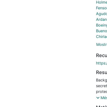
Holme
Fenso
Agudo
Ardan
Boein
Bueno
Chirl
Mostr
Recu
https
Res
Backg
secre
prote
only 
Més
prosta