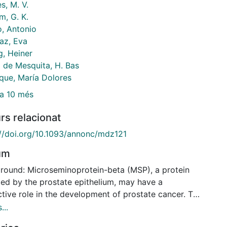
s, M. V.
m, G. K.
, Antonio
az, Eva
g, Heiner
 de Mesquita, H. Bas
aque, María Dolores
a 10 més
rs relacionat
://doi.org/10.1093/annonc/mdz121
um
round: Microseminoprotein-beta (MSP), a protein
ted by the prostate epithelium, may have a
ctive role in the development of prostate cancer. The
previous prospective study found a 2% reduced
...
te cancer risk per unit increase in MSP. This work