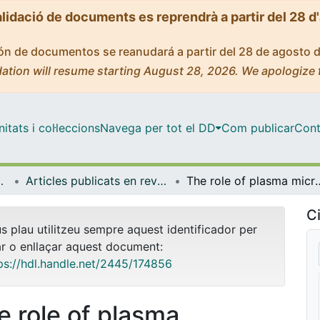
alidació de documents es reprendrà a partir del 28 d
ción de documentos se reanudará a partir del 28 de agosto 
ation will resume starting August 28, 2026. We apologize 
tats i col·leccions
Navega per tot el DD
Com publicar
Cont
de Bellvitge (IDIBELL)
Articles publicats en revistes (Institut d'lnvestigació Biomèdica de Bellvitge (IDIBELL))
The role of plasma microseminoprotein-beta in prostate cancer: an observational nested case–control and Mend
Ci
us plau utilitzeu sempre aquest identificador per
ar o enllaçar aquest document:
ps://hdl.handle.net/2445/174856
e role of plasma