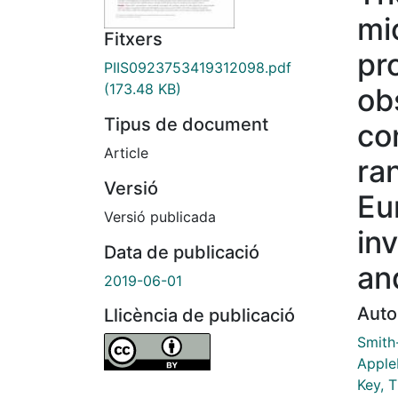
mi
Fitxers
pr
PIIS0923753419312098.pdf
(173.48 KB)
ob
Tipus de document
co
Article
ra
Versió
Eu
Versió publicada
in
Data de publicació
an
2019-06-01
Auto
Llicència de publicació
Smith
Apple
Key, T