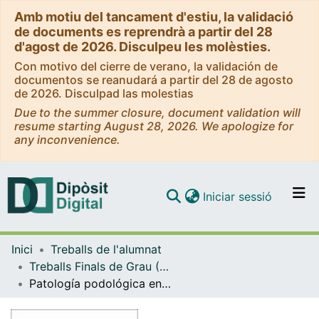
Amb motiu del tancament d'estiu, la validació
de documents es reprendrà a partir del 28
d'agost de 2026. Disculpeu les molèsties.
Con motivo del cierre de verano, la validación de
documentos se reanudará a partir del 28 de agosto
de 2026. Disculpad las molestias
Due to the summer closure, document validation will
resume starting August 28, 2026. We apologize for
any inconvenience.
(current)
Iniciar sessió
Comunitats i col·leccions
Inici
Treballs de l'alumnat
Navega per tot el DD
Treballs Finals de Grau (TFG) - Podologia
Com publicar
Patología podológica en el paciente con Síndrome de Down. Revisión bibliográfica
Contacte