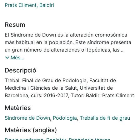
Prats Climent, Baldiri
Resum
El Síndrome de Down es la alteración cromosómica
más habitual en la población. Este síndrome presenta
un gran número de alteraciones ortopédicas, las
alteraciones más prevalentes son, inestabilidad de
Més...
cadera, inestabilidad femoro-rotulina, genu valgo, pie
Descripció
plano, y alteraciones en la marcha. Material y
métodos. Los artículos incluidos en esta revisión
Treball Final de Grau de Podologia, Facultat de
bibliográfica, se obtuvieron de Medline PubMed,
Medicina i Ciències de la Salut, Universitat de
Scopus, Dialnet y búsquedas en revistas de podología,
Barcelona, curs: 2016-2017, Tutor: Baldiri Prats Climent
donde el tema principal fueran patologías relacionadas
Matèries
siempre con el Síndrome de Down. Resultados. Las
alteraciones ortopédicas que aparecen con mayor
Síndrome de Down
,
Podologia
,
Treballs de fi de grau
frecuencia en los pacientes con Síndrome de Down
Matèries (anglès)
son, escoliosis, inestabilidad de cadera, inestabilidad
femoro-patelar y pie plano. Las causas principales son