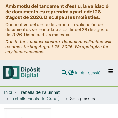
Amb motiu del tancament d'estiu, la validació
de documents es reprendrà a partir del 28
d'agost de 2026. Disculpeu les molèsties.
Con motivo del cierre de verano, la validación de
documentos se reanudará a partir del 28 de agosto
de 2026. Disculpad las molestias
Due to the summer closure, document validation will
resume starting August 28, 2026. We apologize for
any inconvenience.
(current)
Iniciar sessió
Comunitats i col·leccions
Inici
Treballs de l'alumnat
Navega per tot el DD
Treballs Finals de Grau (TFG) - Matemàtiques
Spin glasses
Com publicar
Contacte