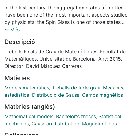
In the last century, the aggregation states of matter
have been one of the most important aspects studied
by physicists: the Spin Glass is one of those states.
The main objective of this TFG is to study the Spin
Més...
Glass behavior presented in some materials
Descripció
introducing several models and mathematical
concepts, as well as some important applications in
Treballs Finals de Grau de Matemàtiques, Facultat de
other disciplines such as biology, mathematical
Matemàtiques, Universitat de Barcelona, Any: 2015,
optimization and neural networks.
Director: David Márquez Carreras
The models studied more deeply in this document are
Matèries
the REM (Random Energy Model) and the Sherrington-
Kirkpatrick model. These are called models on
Models matemàtics
,
Treballs de fi de grau
,
Mecànica
average, i.e. all the spins in the system interact
estadística
,
Distribució de Gauss
,
Camps magnètics
somehow between them. The real models are so
Matèries (anglès)
complex that, nowadays, there are still many issues to
resolve.
Mathematical models
,
Bachelor's theses
,
Statistical
The REM is a ”toy model” and studied their behavior is
mechanics
,
Gaussian distribution
,
Magnetic fields
helpful to understand basic concepts of statistical