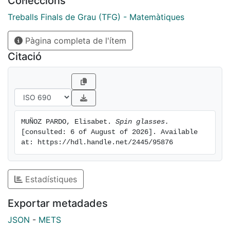
Col·leccions
mechanics of disordered systems. The Sherrington-
Kirkpatrick model is more interesting than REM
Treballs Finals de Grau (TFG) - Matemàtiques
because their behavior is useful in fields such as
Pàgina completa de l'ítem
computing or optimization.
Finally, the presentation of the Sherrington-Kirkpatrick
Citació
model affected by an external magnetic field is
basically to introduce the Cavity Method and the
Smart Path Method.
MUÑOZ PARDO, Elisabet. 
Spin glasses.
[consulted: 6 of August of 2026]. Available 
at: https://hdl.handle.net/2445/95876
Estadístiques
Exportar metadades
JSON
-
METS