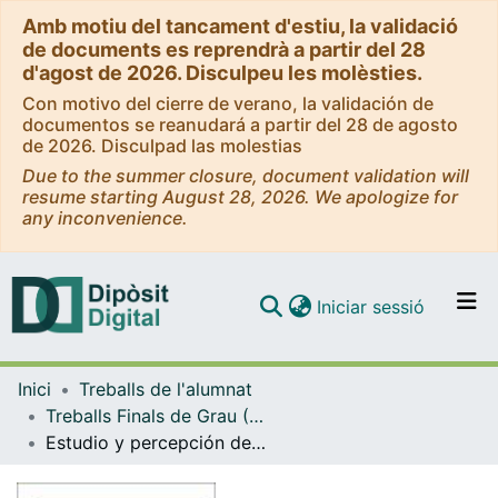
Amb motiu del tancament d'estiu, la validació
de documents es reprendrà a partir del 28
d'agost de 2026. Disculpeu les molèsties.
Con motivo del cierre de verano, la validación de
documentos se reanudará a partir del 28 de agosto
de 2026. Disculpad las molestias
Due to the summer closure, document validation will
resume starting August 28, 2026. We apologize for
any inconvenience.
(current)
Iniciar sessió
Comunitats i col·leccions
Inici
Treballs de l'alumnat
Navega per tot el DD
Treballs Finals de Grau (TFG) - Geografia
Com publicar
Estudio y percepción de los pulsos de inundación del río Tiputini. Parque nacional Yasuní, Ecuador
Contacte