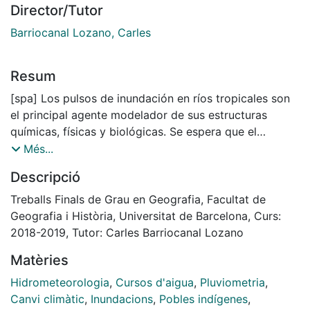
Director/Tutor
Barriocanal Lozano, Carles
Resum
[spa] Los pulsos de inundación en ríos tropicales son
el principal agente modelador de sus estructuras
químicas, físicas y biológicas. Se espera que el
calentamiento global traiga consigo mayor recurrencia
Més...
e intensidad de fenómenos climáticos extremos, lo
Descripció
que alteraría el ritmo, magnitud y duración de estos
pulsos. El presente estudio ha reproducido el
Treballs Finals de Grau en Geografia, Facultat de
comportamiento de los pulsos de inundación y los
Geografia i Història, Universitat de Barcelona, Curs:
eventos extremos del río Tiputini, ubicado en la
2018-2019, Tutor: Carles Barriocanal Lozano
provincia de Orellana (Ecuador), desde el 1995 hasta
Matèries
la fecha. Para ello se han analizado datos
meteorológicos e hidrométricos de dos estaciones
Hidrometeorologia
,
Cursos d'aigua
,
Pluviometria
,
científicas; se ha llevado a cabo trabajo de campo en
Canvi climàtic
,
Inundacions
,
Pobles indígenes
,