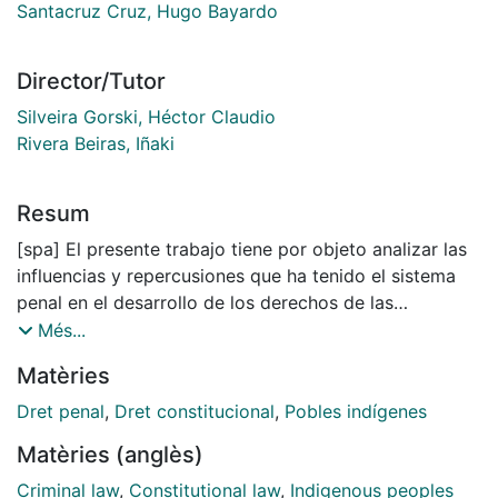
Santacruz Cruz, Hugo Bayardo
Director/Tutor
Silveira Gorski, Héctor Claudio
Rivera Beiras, Iñaki
Resum
[spa] El presente trabajo tiene por objeto analizar las
influencias y repercusiones que ha tenido el sistema
penal en el desarrollo de los derechos de las
nacionalidades indígenas ubicadas en los países de
Més...
Colombia, Perú, Ecuador y Bolivia. La hipótesis de
Matèries
partida indica que el derecho indígena no es un
derecho puro, sino que está compuesto por un
Dret penal
,
Dret constitucional
,
Pobles indígenes
conjunto de normas que han ido cambiando y
Matèries (anglès)
enriqueciéndose conforme a los distintos momentos
históricos, atravesados por las relaciones de poder y
Criminal law
,
Constitutional law
,
Indigenous peoples