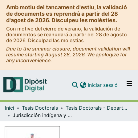
Amb motiu del tancament d'estiu, la validació
de documents es reprendrà a partir del 28
d'agost de 2026. Disculpeu les molèsties.
Con motivo del cierre de verano, la validación de
documentos se reanudará a partir del 28 de agosto
de 2026. Disculpad las molestias
Due to the summer closure, document validation will
resume starting August 28, 2026. We apologize for
any inconvenience.
(current)
Iniciar sessió
Comunitats i col·leccions
Inici
Tesis Doctorals
Tesis Doctorals - Departament - Dret Penal i Ciències Penals
Navega per tot el DD
Jurisdicción indígena y Derecho Penal. Influencias y repercusiones del sistema penal en el desarrollo de los derechos de las nacionalidades indígenas en los países andinos
Com publicar
Contacte