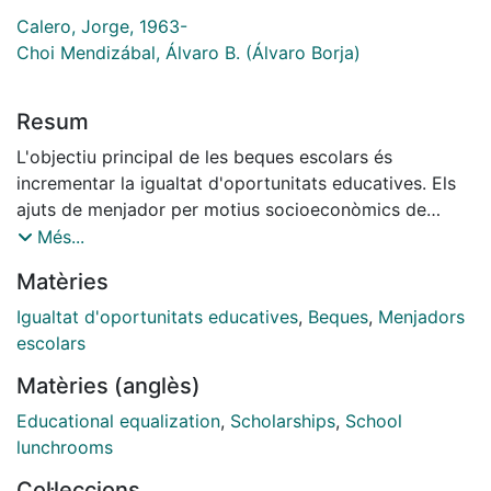
Calero, Jorge, 1963-
Choi Mendizábal, Álvaro B. (Álvaro Borja)
Resum
L'objectiu principal de les beques escolars és
incrementar la igualtat d'oportunitats educatives. Els
ajuts de menjador per motius socioeconòmics de
Catalunya, gestionats pels consells comarcals des de
Més...
l'any 1996, constitueixen un bon exemple. Els canvis
Matèries
demogràfics i socioeconòmics experimentats han
provocat que part de les necessitats que pretenien ser
Igualtat d'oportunitats educatives
,
Beques
,
Menjadors
cobertes mitjançant aquests ajuts hagin quedat
escolars
desateses. Aquest article detecta punts febles dins
Matèries (anglès)
l'actual sistema d'ajuts de menjador per motius
socioeconòmics i planteja reflexions per a la seva
Educational equalization
,
Scholarships
,
School
hipotètica adaptació a la nova realitat a la qual
lunchrooms
s'enfronta.
Col·leccions