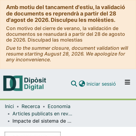
Amb motiu del tancament d'estiu, la validació
de documents es reprendrà a partir del 28
d'agost de 2026. Disculpeu les molèsties.
Con motivo del cierre de verano, la validación de
documentos se reanudará a partir del 28 de agosto
de 2026. Disculpad las molestias
Due to the summer closure, document validation will
resume starting August 28, 2026. We apologize for
any inconvenience.
(current)
Iniciar sessió
Comunitats i col·leccions
Inici
Recerca
Economia
Navega per tot el DD
Articles publicats en revistes (Economia)
Com publicar
Impacte del sistema de beques de menjador de Catalunya sobre la igualtat d'oportunitats educatives
Contacte