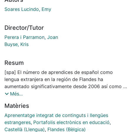
Soares Lucindo, Emy
Director/Tutor
Perera i Parramon, Joan
Buyse, Kris
Resum
[spa] El número de aprendices de español como
lengua extranjera en la región de Flandes ha
aumentado significativamente desde 2006 así como la
cantidad de estudiantes interesados en impartir clases
Més...
del idioma. No obstante, se observa que aunque su
Matèries
formación haya sido en español que al entrar en la
formación didáctica Specifieke Lerarenopleiding (SLO)
Aprenentatge integrat de continguts i llengües
algunos estudiantes no han alcanzado aún el nivel
estrangeres
,
Portafolis electrònics en educació
,
lingüístico y pragmático esperado para un profesor de
Castellà (Llengua)
,
Flandes (Bèlgica)