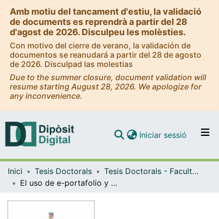
Amb motiu del tancament d'estiu, la validació
de documents es reprendrà a partir del 28
d'agost de 2026. Disculpeu les molèsties.
Con motivo del cierre de verano, la validación de
documentos se reanudará a partir del 28 de agosto
de 2026. Disculpad las molestias
Due to the summer closure, document validation will
resume starting August 28, 2026. We apologize for
any inconvenience.
(current)
Iniciar sessió
Comunitats i col·leccions
Inici
Tesis Doctorals
Tesis Doctorals - Facultat - Educació
Navega per tot el DD
El uso de e-portafolio y las tutorías virtuales en la enseñanza de español como lengua extranjera a estudiantes de posgrado belgas
Com publicar
Contacte