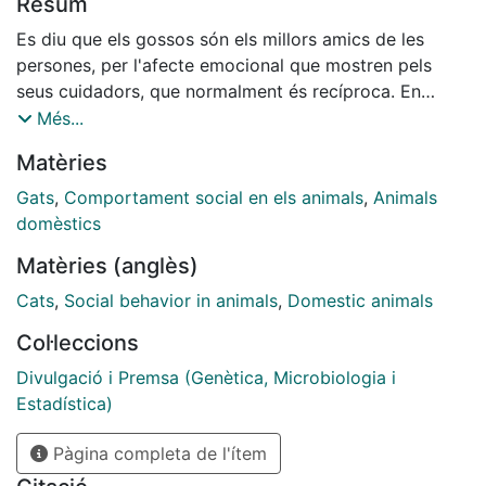
Resum
Es diu que els gossos són els millors amics de les
persones, per l'afecte emocional que mostren pels
seus cuidadors, que normalment és recíproca. En
canvi, tradicionalment s'ha considerat que els gats, un
Més...
altre animal de companyia molt present en les
Matèries
societats humanes, són més distants i esquerps. La
investigadora Kristyn R. Vitale i els seus col·laboradors
Gats
,
Comportament social en els animals
,
Animals
de la Universitat d'Oregon, als Estats Units, han volgut
domèstics
demostrar científicament la certesa d'aquestes
Matèries (anglès)
afirmacions sobre els gats, més enllà de les
percepcions subjectives. Tanmateix, segons han
Cats
,
Social behavior in animals
,
Domestic animals
publicat a la revista Current Biology, els resultats que
Col·leccions
han obtingut han sigut justament oposats. Han vist
que els gats mostren un afecte emocional cap a les
Divulgació i Premsa (Genètica, Microbiologia i
persones com a mínim igual al dels gossos, i que és
Estadística)
equivalent al que també manifesten els nens petits
Pàgina completa de l'ítem
pels seus cuidadors. Això els ha servit per demostrar
que aquesta unió afectiva s'estableix durant la primera