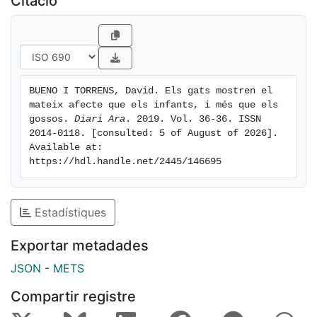
Citació
infantesa, i que després costa molt de revertir. [...]
BUENO I TORRENS, David. Els gats mostren el 
mateix afecte que els infants, i més que els 
gossos. 
Diari Ara
. 2019. Vol. 36-36. ISSN 
2014-0118. [consulted: 5 of August of 2026]. 
Available at: 
https://hdl.handle.net/2445/146695
Estadístiques
Exportar metadades
JSON
-
METS
Compartir registre