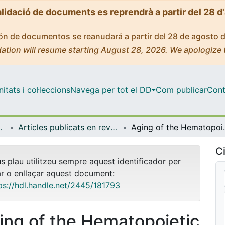
alidació de documents es reprendrà a partir del 28 d
ción de documentos se reanudará a partir del 28 de agosto 
ation will resume starting August 28, 2026. We apologize 
tats i col·leccions
Navega per tot el DD
Com publicar
Cont
de Bellvitge (IDIBELL)
Articles publicats en revistes (Institut d'lnvestigació Biomèdica de Bellvitge (IDIBELL))
Aging of the Hematopoiet
Ci
us plau utilitzeu sempre aquest identificador per
ar o enllaçar aquest document:
ps://hdl.handle.net/2445/181793
ing of the Hematopoietic