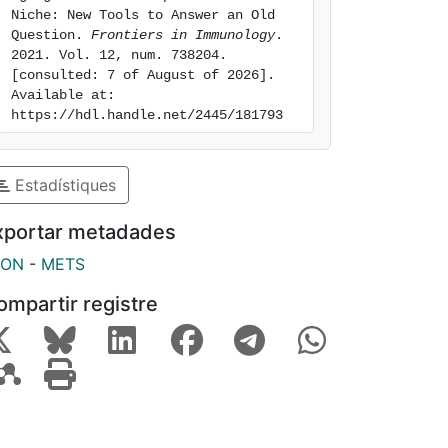
Niche: New Tools to Answer an Old 
Question. 
Frontiers in Immunology
. 
2021. Vol. 12, num. 738204. 
[consulted: 7 of August of 2026]. 
Available at: 
https://hdl.handle.net/2445/181793
Estadístiques
xportar metadades
SON
-
METS
ompartir registre