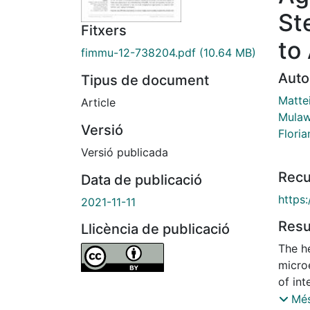
St
Fitxers
to
fimmu-12-738204.pdf
(10.64 MB)
Auto
Tipus de document
Matte
Article
Mulaw
Versió
Floria
Versió publicada
Recu
Data de publicació
https
2021-11-11
Res
Llicència de publicació
The h
micro
of int
functi
Més