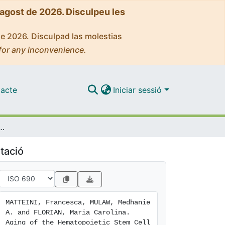
'agost de 2026. Disculpeu les
de 2026. Disculpad las molestias
for any inconvenience.
acte
Iniciar sessió
ic Stem Cell Niche: New Tools to Answer an Old Question
tació
MATTEINI, Francesca, MULAW, Medhanie 
A. and FLORIAN, Maria Carolina. 
Aging of the Hematopoietic Stem Cell 