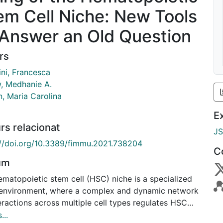
em Cell Niche: New Tools
 Answer an Old Question
rs
ini, Francesca
, Medhanie A.
n, Maria Carolina
E
rs relacionat
J
://doi.org/10.3389/fimmu.2021.738204
C
um
ematopoietic stem cell (HSC) niche is a specialized
environment, where a complex and dynamic network
eractions across multiple cell types regulates HSC
on. During the last years, it became progressively
...