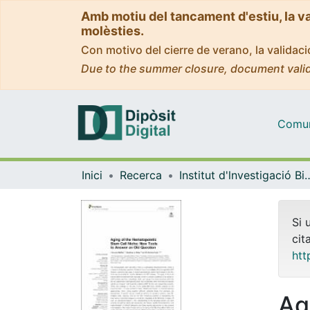
Amb motiu del tancament d'estiu, la v
molèsties.
Con motivo del cierre de verano, la valida
Due to the summer closure, document valid
Comuni
Inici
Recerca
Institut d'lnvestigació Biomèdica 
Si 
cit
htt
Ag