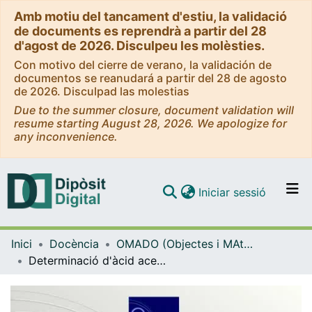
Amb motiu del tancament d'estiu, la validació
de documents es reprendrà a partir del 28
d'agost de 2026. Disculpeu les molèsties.
Con motivo del cierre de verano, la validación de
documentos se reanudará a partir del 28 de agosto
de 2026. Disculpad las molestias
Due to the summer closure, document validation will
resume starting August 28, 2026. We apologize for
any inconvenience.
(current)
Iniciar sessió
Comunitats i col·leccions
Inici
Docència
OMADO (Objectes i MAterials DOcents)
Navega per tot el DD
Determinació d'àcid acetilsalicílic en un producte farmacèutic
Com publicar
Contacte