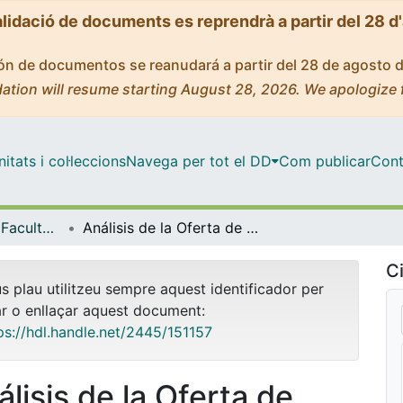
alidació de documents es reprendrà a partir del 28 d
ción de documentos se reanudará a partir del 28 de agosto 
ation will resume starting August 28, 2026. We apologize 
tats i col·leccions
Navega per tot el DD
Com publicar
Cont
Tesis Doctorals - Facultat - Educació
Análisis de la Oferta de Posgrados en Colombia: el caso de las universidades con Acreditación de Alta Calidad
Ci
us plau utilitzeu sempre aquest identificador per
ar o enllaçar aquest document:
ps://hdl.handle.net/2445/151157
álisis de la Oferta de