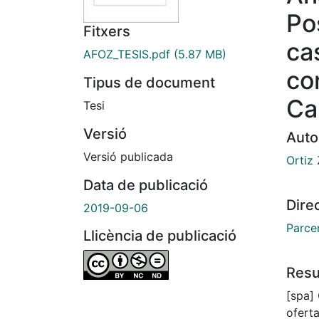
Po
Fitxers
ca
AFOZ_TESIS.pdf
(5.87 MB)
co
Tipus de document
Ca
Tesi
Versió
Auto
Versió publicada
Ortiz
Data de publicació
Dire
2019-09-06
Parcer
Llicència de publicació
Res
[spa] 
ofert