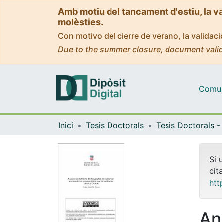
Amb motiu del tancament d'estiu, la v
molèsties.
Con motivo del cierre de verano, la valida
Due to the summer closure, document valid
Comuni
Inici
Tesis Doctorals
Si 
cit
htt
An