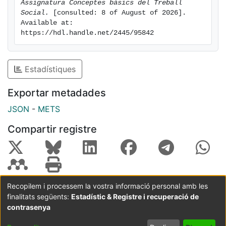
Assignatura Conceptes bàsics del Treball 
Social.
 [consulted: 8 of August of 2026]. 
Available at: 
https://hdl.handle.net/2445/95842
Estadístiques
Exportar metadades
JSON
-
METS
Compartir registre
Recopilem i processem la vostra informació personal amb les
finalitats següents:
Estadístic & Registre i recuperació de
Coordinació:
CRAI UB
Avís legal
Metadades
subjectes a:
contrasenya
Configuració
Política de
Acord