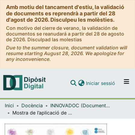
Amb motiu del tancament d'estiu, la validació
de documents es reprendrà a partir del 28
d'agost de 2026. Disculpeu les molèsties.
Con motivo del cierre de verano, la validación de
documentos se reanudará a partir del 28 de agosto
de 2026. Disculpad las molestias
Due to the summer closure, document validation will
resume starting August 28, 2026. We apologize for
any inconvenience.
(current)
Iniciar sessió
Comunitats i col·leccions
Inici
Docència
INNOVADOC (Documents d'Innovació Docent)
Navega per tot el DD
Mostra de l’aplicació de la rúbrica : Assignatura Conceptes bàsics del Treball Social
Com publicar
Contacte