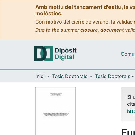
Amb motiu del tancament d'estiu, la v
molèsties.
Con motivo del cierre de verano, la valida
Due to the summer closure, document valid
Comuni
Inici
Tesis Doctorals
Si 
cit
htt
Fu