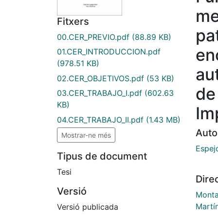
me
Fitxers
pa
00.CER_PREVIO.pdf
(88.89 KB)
en
01.CER_INTRODUCCION.pdf
(978.51 KB)
au
02.CER_OBJETIVOS.pdf
(53 KB)
de 
03.CER_TRABAJO_I.pdf
(602.63
KB)
Im
04.CER_TRABAJO_II.pdf
(1.43 MB)
Auto
Mostrar-ne més
Espej
Tipus de document
Tesi
Dire
Versió
Monta
Martí
Versió publicada