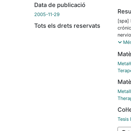
Data de publicació
Res
2005-11-29
[spa]
Tots els drets reservats
crónic
nervio
disca
Més
traum
Matè
es ap
habit
Metal·
desco
Terap
como 
Matè
mediad
activ
Metal
antíg
Thera
proce
Col·
la mi
afecta
Tesis 
caracterí