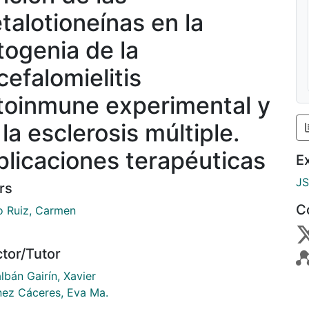
talotioneínas en la
togenia de la
cefalomielitis
toinmune experimental y
la esclerosis múltiple.
plicaciones terapéuticas
E
J
rs
C
o Ruiz, Carmen
ctor/Tutor
lbán Gairín, Xavier
nez Cáceres, Eva Ma.