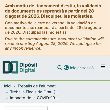
Amb motiu del tancament d'estiu, la validació
de documents es reprendrà a partir del 28
d'agost de 2026. Disculpeu les molèsties.
Con motivo del cierre de verano, la validación de
documentos se reanudará a partir del 28 de agosto
de 2026. Disculpad las molestias
Due to the summer closure, document validation will
resume starting August 28, 2026. We apologize for
any inconvenience.
(current)
Iniciar sessió
Comunitats i col·leccions
Inici
Treballs de l'alumnat
Navega per tot el DD
Treballs Finals de Grau (TFG) - Administració i Direcció d'Empreses
Com publicar
Impacto de la COVID-19 en las CCAA: variación de la probabilidad de fallecimiento por edad y sexo
Contacte