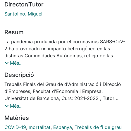
Director/Tutor
Santolino, Miguel
Resum
La pandemia producida por el coronavirus SARS-CoV-
2 ha provocado un impacto heterogéneo en las
distintas Comunidades Autónomas, reflejo de las
diferencias tanto en las medidas adoptadas por las
Més...
autoridades como en las características estructurales
Descripció
de cada una de las economías. Este trabajo presenta
un análisis que confronta las probabilidades de
Treballs Finals del Grau de d'Administració i Direcció
fallecimiento para el año 2019 y 2020 y evalúa por
d'Empreses, Facultat d'Economia i Empresa,
qué en Madrid, Cataluña, Castilla La Mancha, Castilla y
Universitat de Barcelona, Curs: 2021-2022 , Tutor:
León y Aragón el impacto de la pandemia ha sido
Miguel Angel Santolino Prieto
Més...
mayor que en el resto de territorios. Señala cuáles han
Matèries
sido las causas demográficas, económicas, sociales y
de gasto sanitario y servicios sociales que han
COVID-19
,
mortalitat
,
Espanya
,
Treballs de fi de grau