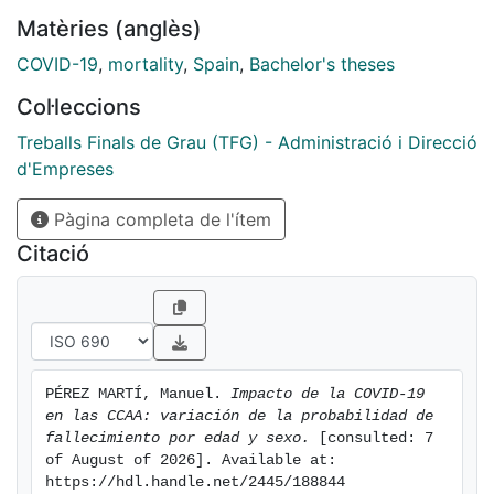
propiciado estas desigualdades, así como cuáles
Matèries (anglès)
deben ser los aspectos a contemplar y las futuras
actuaciones de las autoridades, en materia de alerta
COVID-19
,
mortality
,
Spain
,
Bachelor's theses
temprana, para lidiar con futuras crisis y recuperarse
Col·leccions
de ellas.
Treballs Finals de Grau (TFG) - Administració i Direcció
d'Empreses
Pàgina completa de l'ítem
Citació
PÉREZ MARTÍ, Manuel. 
Impacto de la COVID-19 
en las CCAA: variación de la probabilidad de 
fallecimiento por edad y sexo.
 [consulted: 7 
of August of 2026]. Available at: 
https://hdl.handle.net/2445/188844