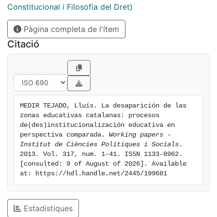
limitado y donde la prestación del servicio público
Constitucional i Filosofia del Dret)
educativo se realiza de forma muy centralizada-. Así, a
Pàgina completa de l'ítem
partir de la comparación con el caso americano, se
puede concluir que la zonificación educativa y la
Citació
corresponsabilidad educativa local en Catalunya se
han implementado en un entorno jurídico-político
"adverso" y con un diseño institucional "ajeno" que han
desencadenado finalmente en su desaparición.
MEDIR TEJADO, Lluís. La desaparición de las 
zonas educativas catalanas: procesos 
de(des)institucionalización educativa en 
perspectiva comparada. 
Working papers - 
Institut de Ciències Polítiques i Socials
. 
2013. Vol. 317, num. 1-41. ISSN 1133-8962. 
[consulted: 9 of August of 2026]. Available 
at: https://hdl.handle.net/2445/199681
Estadístiques