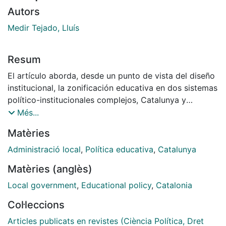
Autors
Medir Tejado, Lluís
Resum
El artículo aborda, desde un punto de vista del diseño
institucional, la zonificación educativa en dos sistemas
político-institucionales complejos, Catalunya y
Estados Unidos de América, en un marco de
Més...
gobernanza multinivel. El análisis de los elementos de
Matèries
diseño institucional que emergen de la creación de
espacios de gestión donde confluyen distintos niveles
Administració local
,
Política educativa
,
Catalunya
de gobierno en la prestación de políticas públicas es
Matèries (anglès)
el foco de atención principal. A pesar de las grandes
diferencias entre ambas realidades, es posible
Local government
,
Educational policy
,
Catalonia
destacar conceptos clave para comprender el diseño
Col·leccions
de la zonificación educativa en Cataluña -donde el
papel de los gobiernos locales está jurídicamente muy
Articles publicats en revistes (Ciència Política, Dret