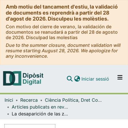
Amb motiu del tancament d'estiu, la validació
de documents es reprendrà a partir del 28
d'agost de 2026. Disculpeu les molèsties.
Con motivo del cierre de verano, la validación de
documentos se reanudará a partir del 28 de agosto
de 2026. Disculpad las molestias
Due to the summer closure, document validation will
resume starting August 28, 2026. We apologize for
any inconvenience.
(current)
Iniciar sessió
Comunitats i col·leccions
Inici
Recerca
Ciència Política, Dret Constitucional i Filosofia del Dret
Navega per tot el DD
Articles publicats en revistes (Ciència Política, Dret Constitucional i Filosofia del Dret)
Com publicar
La desaparición de las zonas educativas catalanas: procesos de(des)institucionalización educativa en perspectiva comparada.
Contacte