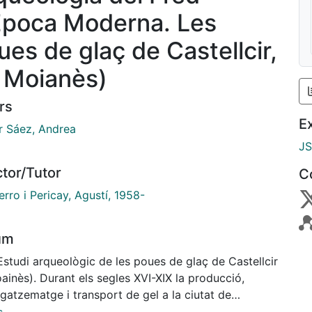
Època Moderna. Les
ues de glaç de Castellcir,
l Moianès)
rs
E
r Sáez, Andrea
J
ctor/Tutor
C
rro i Pericay, Agustí, 1958-
um
Estudi arqueològic de les poues de glaç de Castellcir
ainès). Durant els segles XVI-XIX la producció,
atzematge i transport de gel a la ciutat de
lona van esdevenir una indústria de gran