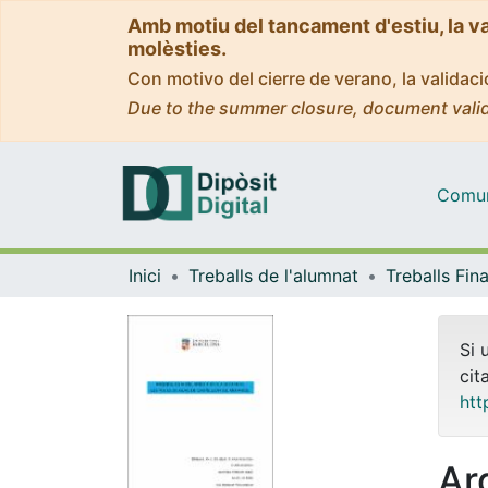
Amb motiu del tancament d'estiu, la v
molèsties.
Con motivo del cierre de verano, la valida
Due to the summer closure, document valid
Comuni
Inici
Treballs de l'alumnat
Si 
cit
htt
Ar