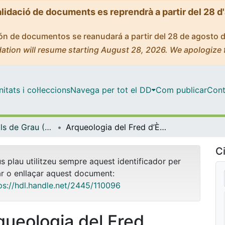
alidació de documents es reprendrà a partir del 28 d
ción de documentos se reanudará a partir del 28 de agosto 
ation will resume starting August 28, 2026. We apologize 
tats i col·leccions
Navega per tot el DD
Com publicar
Cont
Treballs Finals de Grau (TFG) - Arqueologia
Arqueologia del Fred d’Època Moderna. Les Poues de glaç de Castellcir, (El Moianès)
Ci
us plau utilitzeu sempre aquest identificador per
ar o enllaçar aquest document:
ps://hdl.handle.net/2445/110096
queologia del Fred