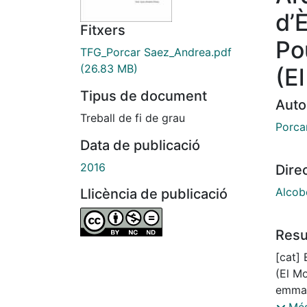
d’
Fitxers
Po
TFG_Porcar Saez_Andrea.pdf
(26.83 MB)
(E
Tipus de document
Auto
Treball de fi de grau
Porca
Data de publicació
2016
Dire
Alcobe
Llicència de publicació
Res
[cat] 
(El Mo
emmag
Barce