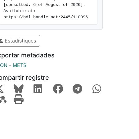
[consulted: 6 of August of 2026]. 
Available at: 
https://hdl.handle.net/2445/110096
Estadístiques
xportar metadades
SON
-
METS
ompartir registre