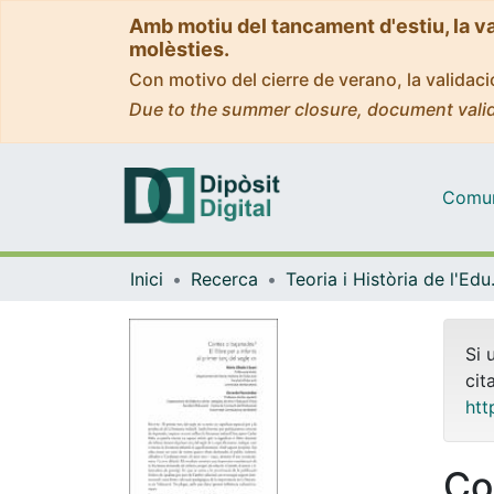
Amb motiu del tancament d'estiu, la v
molèsties.
Con motivo del cierre de verano, la valida
Due to the summer closure, document valid
Comuni
Inici
Recerca
Teoria 
Si 
cit
htt
Co