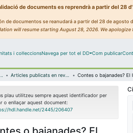
alidació de documents es reprendrà a partir del 28 d
ción de documentos se reanudará a partir del 28 de agosto 
ation will resume starting August 28, 2026. We apologize 
tats i col·leccions
Navega per tot el DD
Com publicar
Cont
i Història de l'Educació
Articles publicats en revistes (Teoria i Història de l'Educació)
Ci
us plau utilitzeu sempre aquest identificador per
ar o enllaçar aquest document:
ps://hdl.handle.net/2445/206407
ntes o bajanades? El