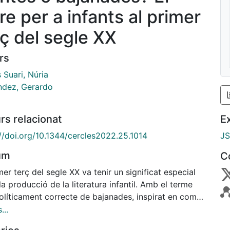
bre per a infants al primer
rç del segle XX
rs
 Suari, Núria
ndez, Gerardo
rs relacionat
E
://doi.org/10.1344/cercles2022.25.1014
J
um
C
mer terç del segle XX va tenir un significat especial
la producció de la literatura infantil. Amb el terme
olíticament correcte de bajanades, inspirat en com
va la literatura infantil l'escriptor Carles Riba, es
...
 tractar en aquest article què va significar el llibre