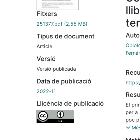
lli
Fitxers
te
251377.pdf
(2.55 MB)
Auto
Tipus de document
Obiols
Article
Ferná
Versió
Versió publicada
Recu
Data de publicació
https
2022-11
Res
Llicència de publicació
El pri
per a 
poc p
titlla
Més
pretén