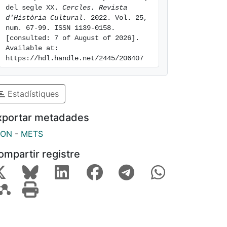
del segle XX. 
Cercles. Revista 
d'Història Cultural
. 2022. Vol. 25, 
num. 67-99. ISSN 1139-0158. 
[consulted: 7 of August of 2026]. 
Available at: 
https://hdl.handle.net/2445/206407
Estadístiques
xportar metadades
SON
-
METS
ompartir registre