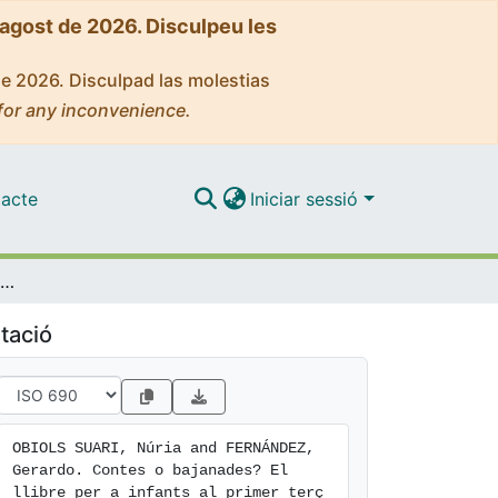
'agost de 2026. Disculpeu les
de 2026. Disculpad las molestias
for any inconvenience.
acte
Iniciar sessió
Contes o bajanades? El llibre per a infants al primer terç del segle XX
tació
OBIOLS SUARI, Núria and FERNÁNDEZ, 
Gerardo. Contes o bajanades? El 
llibre per a infants al primer terç 