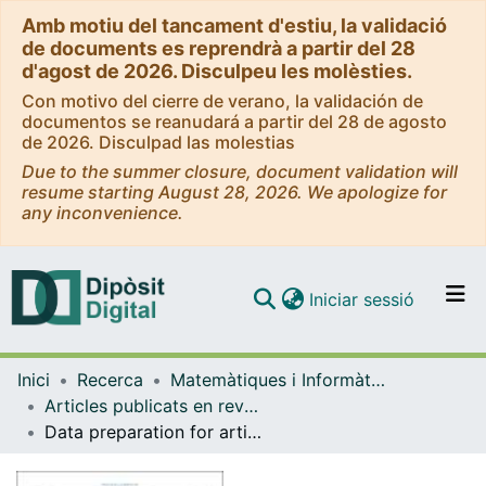
Amb motiu del tancament d'estiu, la validació
de documents es reprendrà a partir del 28
d'agost de 2026. Disculpeu les molèsties.
Con motivo del cierre de verano, la validación de
documentos se reanudará a partir del 28 de agosto
de 2026. Disculpad las molestias
Due to the summer closure, document validation will
resume starting August 28, 2026. We apologize for
any inconvenience.
(current)
Iniciar sessió
Comunitats i col·leccions
Inici
Recerca
Matemàtiques i Informàtica
Navega per tot el DD
Articles publicats en revistes (Matemàtiques i Informàtica)
Com publicar
Data preparation for artificial intelligence in medical imaging: A comprehensive guide to open-access platforms and tools
Contacte