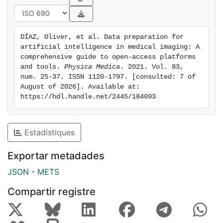
the aforementioned tasks and are hereby reviewed.
Furthermore, we detail medical image repositories
covering different organs and diseases. Such
DÍAZ, Oliver, et al. Data preparation for 
repositories are constantly increasing and enriched
artificial intelligence in medical imaging: A 
with the advent of big data. Lastly, we offer directions
comprehensive guide to open-access platforms 
for future work in this rapidly evolving field.
and tools. 
Physica Medica
. 2021. Vol. 83, 
num. 25-37. ISSN 1120-1797. [consulted: 7 of 
August of 2026]. Available at: 
https://hdl.handle.net/2445/184093
Estadístiques
Exportar metadades
JSON
-
METS
Compartir registre