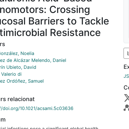
nomotors: Crossing
cosal Barriers to Tackle
timicrobial Resistance
rs
González, Noelia
ez de Alcázar Melendo, Daniel
E
rín Ubieto, David
 Valerio di
J
ez Ordóñez, Samuel
C
rs relacionat
://doi.org/10.1021/acsami.5c03636
um
ial infections pose a significant global health