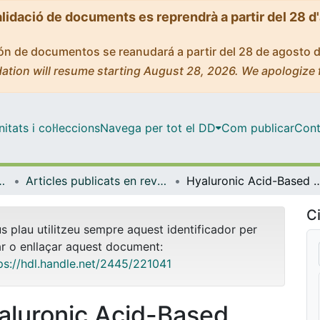
alidació de documents es reprendrà a partir del 28 d
ción de documentos se reanudará a partir del 28 de agosto 
ation will resume starting August 28, 2026. We apologize 
tats i col·leccions
Navega per tot el DD
Com publicar
Cont
yeria de Catalunya (IBEC)
Articles publicats en revistes (Institut de Bioenginyeria de Catalunya (IBEC))
Hyaluronic Acid-Based Nanomotors: Crossing Mucosal Barriers to Ta
Ci
us plau utilitzeu sempre aquest identificador per
ar o enllaçar aquest document:
ps://hdl.handle.net/2445/221041
aluronic Acid-Based