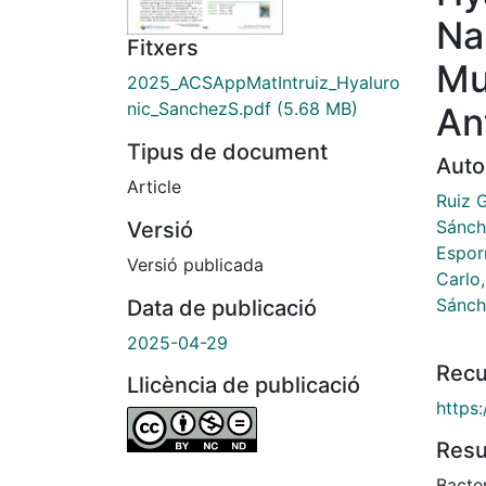
Na
Fitxers
Mu
2025_ACSAppMatIntruiz_Hyaluro
nic_SanchezS.pdf
(5.68 MB)
An
Tipus de document
Auto
Article
Ruiz 
Sánch
Versió
Espor
Versió publicada
Carlo,
Sánch
Data de publicació
2025-04-29
Recu
Llicència de publicació
https
Res
Bacter