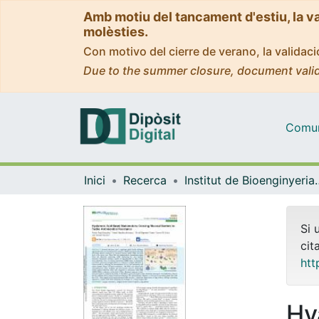
Amb motiu del tancament d'estiu, la v
molèsties.
Con motivo del cierre de verano, la valida
Due to the summer closure, document valid
Comuni
Inici
Recerca
Institut de Bioengin
Si 
cit
htt
Hy