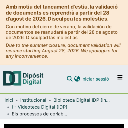
Amb motiu del tancament d'estiu, la validació
de documents es reprendrà a partir del 28
d'agost de 2026. Disculpeu les molèsties.
Con motivo del cierre de verano, la validación de
documentos se reanudará a partir del 28 de agosto
de 2026. Disculpad las molestias
Due to the summer closure, document validation will
resume starting August 28, 2026. We apologize for
any inconvenience.
(current)
Iniciar sessió
Comunitats i col·leccions
Inici
Institucional
Biblioteca Digital IDP (Institut de Desenvolupament Professional)
Navega per tot el DD
I - Videoteca Digital (IDP)
Com publicar
Els processos de col·laboració en l’assessorament psicopedagògic [vídeo]
Contacte