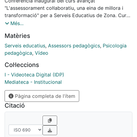
Conferència inaugural del curs avançat
"L'assessorament col·laboratiu, una eina de millora i
transformació" per a Serveis Educatius de Zona. Curs
2021-2022. Reprendre idees clau sobre els processos
Més...
de col·laboració en l’assessorament per a la millora de
Matèries
les pràctiques docents.
Serveis educatius
,
Assessors pedagògics
,
Psicologia
pedagògica
,
Vídeo
Col·leccions
I - Videoteca Digital (IDP)
Mediateca - Institucional
Pàgina completa de l'ítem
Citació