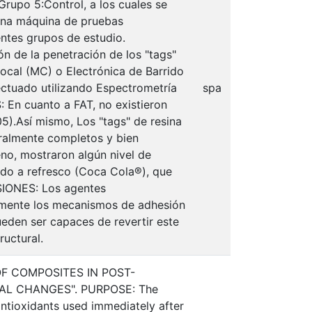
rupo 5:Control, a los cuales se
 una máquina de pruebas
entes grupos de estudio.
n de la penetración de los "tags"
ocal (MC) o Electrónica de Barrido
fectuado utilizando Espectrometría
spa
En cuanto a FAT, no existieron
05).Así mismo, Los "tags" de resina
uralmente completos y bien
eno, mostraron algún nivel de
ido a refresco (Coca Cola®), que
USIONES: Los agentes
amente los mecanismos de adhesión
ueden ser capaces de revertir este
ructural.
OF COMPOSITES IN POST-
L CHANGES". PURPOSE: The
 antioxidants used immediately after