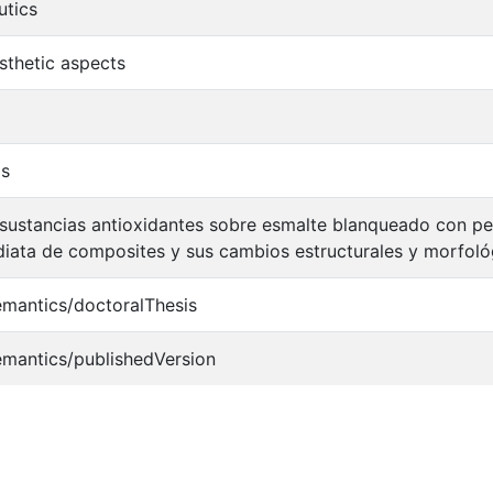
utics
sthetic aspects
ls
 sustancias antioxidantes sobre esmalte blanqueado con pe
iata de composites y sus cambios estructurales y morfológ
emantics/doctoralThesis
emantics/publishedVersion