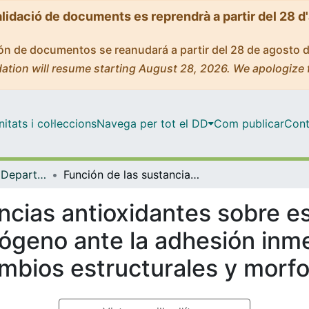
alidació de documents es reprendrà a partir del 28 d
ción de documentos se reanudará a partir del 28 de agosto 
ation will resume starting August 28, 2026. We apologize 
tats i col·leccions
Navega per tot el DD
Com publicar
Cont
Tesis Doctorals - Departament - Odontoestomatologia
Función de las sustancias antioxidantes sobre esmalte blanqueado con peróxido de hidrógeno ante la adhesión inmediata de composites y sus cambios estructurales y morfológicos superficiales
ancias antioxidantes sobre 
rógeno ante la adhesión inm
mbios estructurales y morfol