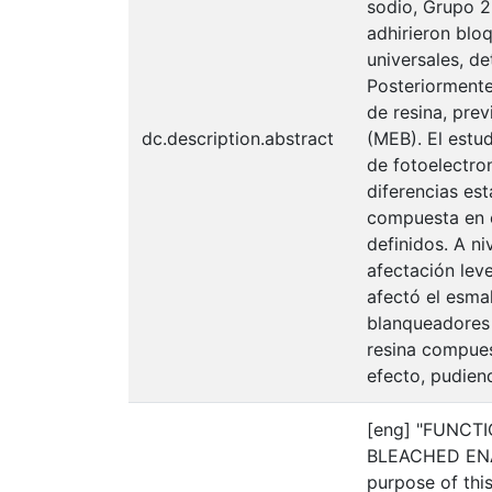
sodio, Grupo 2
adhirieron blo
universales, de
Posteriormente
de resina, pre
dc.description.abstract
(MEB). El estu
de fotoelectro
diferencias est
compuesta en e
definidos. A n
afectación lev
afectó el esma
blanqueadores
resina compues
efecto, pudien
[eng] "FUNCT
BLEACHED EN
purpose of this