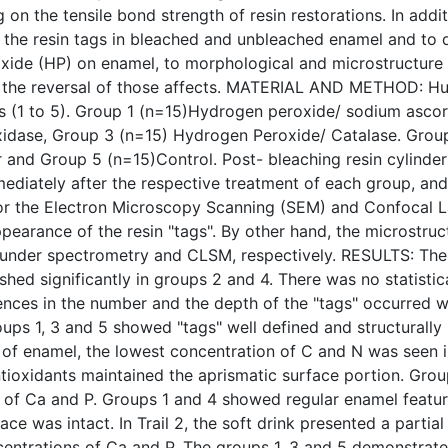
 on the tensile bond strength of resin restorations. In addi
the resin tags in bleached and unbleached enamel and to d
ide (HP) on enamel, to morphological and microstructure l
n the reversal of those affects. MATERIAL AND METHOD: H
ps (1 to 5). Group 1 (n=15)Hydrogen peroxide/ sodium asco
idase, Group 3 (n=15) Hydrogen Peroxide/ Catalase. Grou
 and Group 5 (n=15)Control. Post- bleaching resin cylinder
ediately after the respective treatment of each group, and 
for the Electron Microscopy Scanning (SEM) and Confocal
ppearance of the resin "tags". By other hand, the microstr
nder spectrometry and CLSM, respectively. RESULTS: The 
shed significantly in groups 2 and 4. There was no statisti
rences in the number and the depth of the "tags" occurred 
ps 1, 3 and 5 showed "tags" well defined and structurally i
 of enamel, the lowest concentration of C and N was seen i
ntioxidants maintained the aprismatic surface portion. Gr
 of Ca and P. Groups 1 and 4 showed regular enamel featu
ace was intact. In Trail 2, the soft drink presented a partia
entrations of Ca and P. The groups 1, 3 and 5 demonstrates