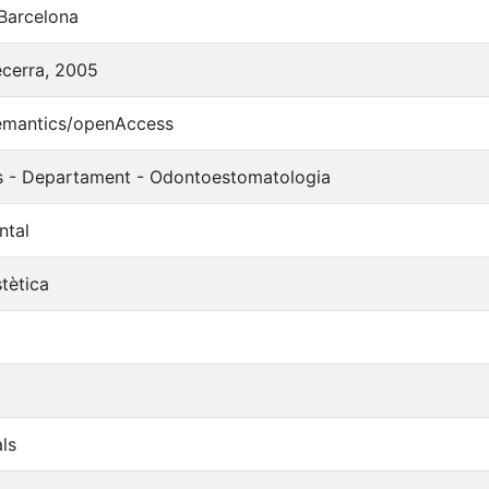
 Barcelona
Becerra, 2005
semantics/openAccess
ls - Departament - Odontoestomatologia
ntal
tètica
ls