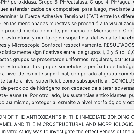
:PH/ peroxidasa, Grupo 3: PH/catalasa, Grupo 4: PH/agua, G
ques estandarizados de composites, para luego, mediante
terminar la Fuerza Adhesiva Tensional (FAT) entre los difer
, en las mencionadas muestras se procedió a la visualizació
vio procedimiento de corte, por medio de Microscopia Conf
dio estructural y morfológico superficial del esmalte fue e
nes y Microscopia Confocal respectivamente. RESULTADOS: 
adísticamente significativas entre los grupos 1, 3 y 5 (p=0,
stos grupos se presentaron uniformes, regulares, estruct
ivel estructural, los grupos sometidos a peróxido de hidróg
e a nivel de esmalte superficial, comparado al grupo somet
lte tanto a nivel superficial, como subsuperficial. CONCL
 de peróxido de hidrógeno son capaces de alterar advers
ta- esmalte. Por otro lado, las sustancias antioxidantes, p
do así mismo, proteger al esmalte a nivel morfológico y est
ION OF THE ANTIOXIDANTS IN THE INMEDIATE BONDING 
AMEL AND THE MICROSTRUCTURAL AND MORPHOLOGICA
 in vitro study was to investigate the effectiveness of the