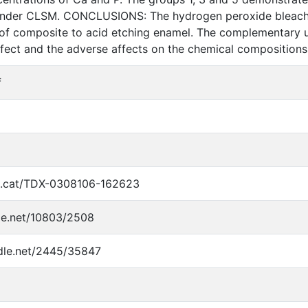
 under CLSM. CONCLUSIONS: The hydrogen peroxide bleachi
of composite to acid etching enamel. The complementary u
ffect and the adverse affects on the chemical composition
f
x.cat/TDX-0308106-162623
dle.net/10803/2508
ndle.net/2445/35847