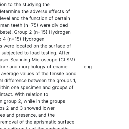
tion to the studying the
etermine the adverse effects of
evel and the function of certain
uman teeth (n=75) were divided
rbate). Group 2 (n=15) Hydrogen
p 4 (n=15) Hydrogen
s were located on the surface of
subjected to load testing. After
 Laser Scanning Microscope (CLSM)
ucture and morphology of enamel
eng
average values of the tensile bond
cal difference between the groups 1,
within one specimen and groups of
ntact. With relation to
n group 2, while in the groups
oups 2 and 3 showed lower
res and presence, and the
l removal of the aprismatic surface
 a uniformity of the aprismatic