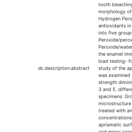
tooth bleaching
morphology of 
Hydrogen Perox
antioxidants i
into five grou
Peroxide/perox
Peroxide/water
the enamel imm
load testing- 
dc.description.abstract
study of the a
was examined u
strength dimini
3 and 5. diffe
specimens. Grou
microstructure
treated with a
concentrations
aprismatic surf
and minor conc