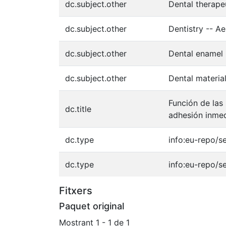
dc.subject.other
Dental therape
dc.subject.other
Dentistry -- Ae
dc.subject.other
Dental enamel
dc.subject.other
Dental materia
Función de las
dc.title
adhesión inmed
dc.type
info:eu-repo/s
dc.type
info:eu-repo/s
Fitxers
Paquet original
Mostrant
1 - 1 de 1