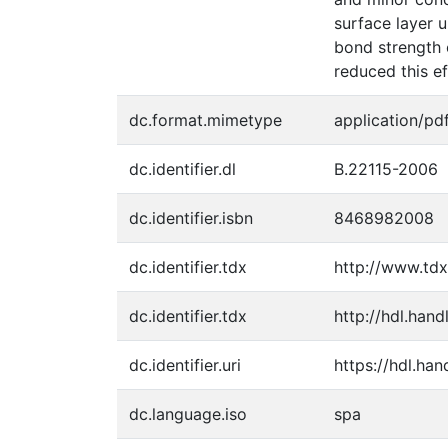
surface layer
bond strength 
reduced this e
dc.format.mimetype
application/pd
dc.identifier.dl
B.22115-2006
dc.identifier.isbn
8468982008
dc.identifier.tdx
http://www.td
dc.identifier.tdx
http://hdl.han
dc.identifier.uri
https://hdl.ha
dc.language.iso
spa