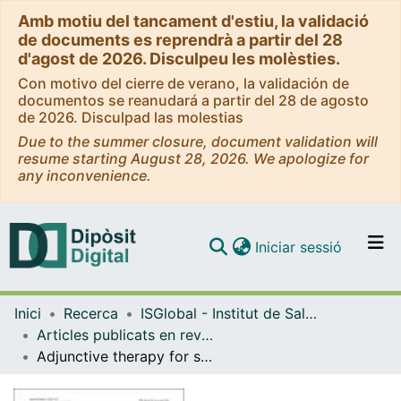
Amb motiu del tancament d'estiu, la validació
de documents es reprendrà a partir del 28
d'agost de 2026. Disculpeu les molèsties.
Con motivo del cierre de verano, la validación de
documentos se reanudará a partir del 28 de agosto
de 2026. Disculpad las molestias
Due to the summer closure, document validation will
resume starting August 28, 2026. We apologize for
any inconvenience.
(current)
Iniciar sessió
Comunitats i col·leccions
Inici
Recerca
ISGlobal - Institut de Salut Global de Barcelona
Navega per tot el DD
Articles publicats en revistes (ISGlobal)
Com publicar
Adjunctive therapy for severe malaria: a review and critical appraisal
Contacte