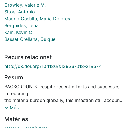
Crowley, Valerie M.
Sitoe, Antonio
Madrid Castillo, María Dolores
Serghides, Lena
Kain, Kevin C.
Bassat Orellana, Quique
Recurs relacionat
http://dx.doi.org/10.1186/s12936-018-2195-7
Resum
BACKGROUND: Despite recent efforts and successes
in reducing
the malaria burden globally, this infection still accounts
for
Més...
an estimated 212 million clinical cases, 2 million severe
Matèries
malaria cases, and approximately 429,000 deaths
annually. Even