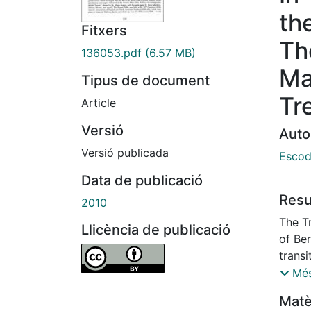
th
Fitxers
Th
136053.pdf
(6.57 MB)
Ma
Tipus de document
Tr
Article
Versió
Auto
Versió publicada
Escod
Data de publicació
Res
2010
The Tr
Llicència de publicació
of Ber
transi
which
Més
TWO, 
Matè
increa