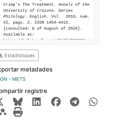
Crimp's The Treatment. 
Annals of the 
University of Craiova. Series 
Philology
. English. Vol.  2010, num. 
XI, pags. 2. ISSN 1454-4415. 
[consulted: 8 of August of 2026]. 
Available at: 
https://hdl.handle.net/2445/228026
Estadístiques
xportar metadades
SON
-
METS
ompartir registre