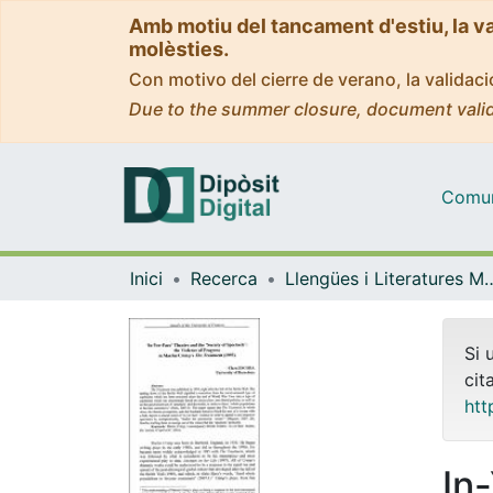
Amb motiu del tancament d'estiu, la v
molèsties.
Con motivo del cierre de verano, la valida
Due to the summer closure, document valid
Comuni
Inici
Recerca
Llengües i Literatures Moderne
Si 
cit
htt
In