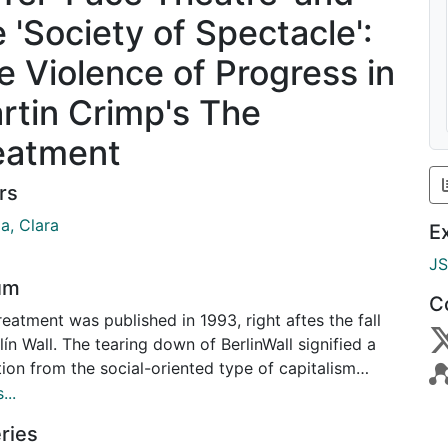
e 'Society of Spectacle':
e Violence of Progress in
rtin Crimp's The
eatment
rs
a, Clara
E
J
um
C
eatment was published in 1993, right aftes the fall
lín Wall. The tearing down of BerlinWall signified a
tion from the social-oriented type of capitalism
 has benn practised since the end of the World War
...
into a tyoe of capitalism which has benn
ries
singly based on lasissez-faire, neo-liberal policies.