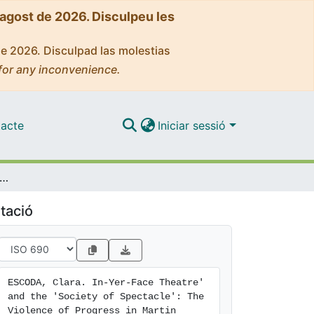
'agost de 2026. Disculpeu les
de 2026. Disculpad las molestias
for any inconvenience.
acte
Iniciar sessió
ace Theatre' and the 'Society of Spectacle': The Violence of Progress in Martin Crimp's The Treatment
tació
ESCODA, Clara. In-Yer-Face Theatre' 
and the 'Society of Spectacle': The 
Violence of Progress in Martin 