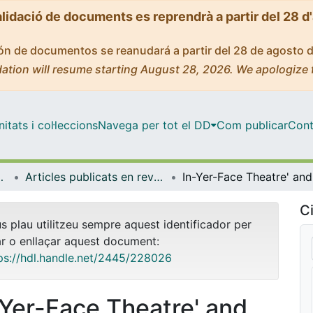
alidació de documents es reprendrà a partir del 28 d
ción de documentos se reanudará a partir del 28 de agosto 
ation will resume starting August 28, 2026. We apologize 
tats i col·leccions
Navega per tot el DD
Com publicar
Cont
s i Estudis Anglesos
Articles publicats en revistes (Llengües i Literatures Modernes i Estudis Anglesos)
In-Yer-F
Ci
us plau utilitzeu sempre aquest identificador per
ar o enllaçar aquest document:
ps://hdl.handle.net/2445/228026
-Yer-Face Theatre' and