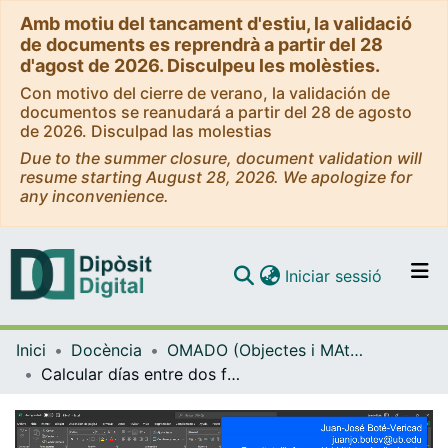
Amb motiu del tancament d'estiu, la validació
de documents es reprendrà a partir del 28
d'agost de 2026. Disculpeu les molèsties.
Con motivo del cierre de verano, la validación de
documentos se reanudará a partir del 28 de agosto
de 2026. Disculpad las molestias
Due to the summer closure, document validation will
resume starting August 28, 2026. We apologize for
any inconvenience.
(current)
Iniciar sessió
Comunitats i col·leccions
Inici
Docència
OMADO (Objectes i MAterials DOcents)
Navega per tot el DD
Calcular días entre dos fechas en Excel
Com publicar
Contacte