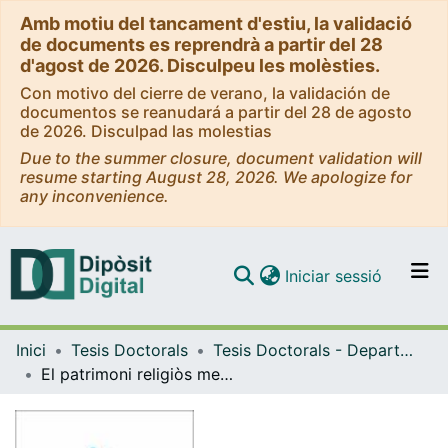
Amb motiu del tancament d'estiu, la validació
de documents es reprendrà a partir del 28
d'agost de 2026. Disculpeu les molèsties.
Con motivo del cierre de verano, la validación de
documentos se reanudará a partir del 28 de agosto
de 2026. Disculpad las molestias
Due to the summer closure, document validation will
resume starting August 28, 2026. We apologize for
any inconvenience.
(current)
Iniciar sessió
Comunitats i col·leccions
Inici
Tesis Doctorals
Tesis Doctorals - Departament - Didàctica de les Ciències Socials
Navega per tot el DD
El patrimoni religiòs medieval: anàlisi, problemàtica i disseny d'estratègies didàctiques als immobles de les diòcesis catalanes
Com publicar
Contacte