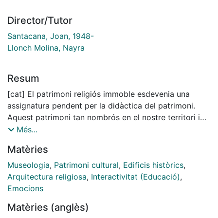
Director/Tutor
Santacana, Joan, 1948-
Llonch Molina, Nayra
Resum
[cat] El patrimoni religiós immoble esdevenia una
assignatura pendent per la didàctica del patrimoni.
Aquest patrimoni tan nombrós en el nostre territori i
tan lligat als esdeveniments del passat històric, a les
Més...
estètiques artístiques o a les emocions es presentava
Matèries
buit d’interpretacions que ajudessin a entendre la
complexitat d’aquests espais. Aquest buit va motivar
Museologia
,
Patrimoni cultural
,
Edificis històrics
,
la recerca generant contínuament qüestions i dubtes
Arquitectura religiosa
,
Interactivitat (Educació)
,
que van impulsar els passos d’aquest treball perquè en
Emocions
paraules d’Hobsbawm (2013), estem en un temps de
Matèries (anglès)
ruptures; la societat, la cultura i també la religió viuen