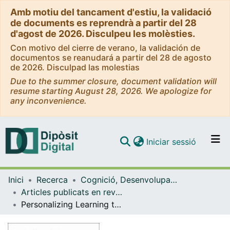
Amb motiu del tancament d'estiu, la validació
de documents es reprendrà a partir del 28
d'agost de 2026. Disculpeu les molèsties.
Con motivo del cierre de verano, la validación de
documentos se reanudará a partir del 28 de agosto
de 2026. Disculpad las molestias
Due to the summer closure, document validation will
resume starting August 28, 2026. We apologize for
any inconvenience.
(current)
Iniciar sessió
Comunitats i col·leccions
Inici
Recerca
Cognició, Desenvolupament i Psicologia de l'Educació
Navega per tot el DD
Articles publicats en revistes (Cognició, Desenvolupament i Psicologia de l'Educació)
Com publicar
Personalizing Learning through Connecting Students' Learning Experiences: An Exploratory Study
Contacte