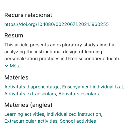
Recurs relacionat
https://doi.org/10.1080/00220671.2021.1960255
Resum
This article presents an exploratory study aimed at
analyzing the instructional design of learning
personalization practices in three secondary education
centers that promote connections between students'
Més...
learning and/or their learning experiences in and out of
Matèries
school. We propose three dimensions for analysis,
according to a constructivist and sociocultural
Activitats d'aprenentatge
,
Ensenyament individualitzat
,
perspective: the learning activities and contents
Activitats extraescolars
,
Activitats escolars
designed to connect students' learning and/or learning
Matèries (anglès)
experiences across different contexts; the educational
agents that enhance these connections; and the
Learning activities
,
Individualized instruction
,
mediating tools used. Results indicate that our
Extracurricular activities
,
School activities
multidimensional model is useful for identifying the