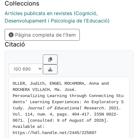
Col·leccions
different didactic strategies that appear in each case
to foster connections, and for detecting the aspects
Articles publicats en revistes (Cognició,
that need improvement. Conclusions suggest that in
Desenvolupament i Psicologia de l'Educació)
personalized learning environments, the focus of
Pàgina completa de l'ítem
educational activity must be shifted from making
connections between students' learning to the learning
Citació
experiences that students have at different times and
in different contexts, helping them to build their
personal learning pathways.
OLLER, Judith, ENGEL ROCAMORA, Anna and 
ROCHERA VILLACH, Ma. José. 
Personalizing Learning through Connecting Stu
dents' Learning Experiences: An Exploratory S
tudy. 
Journal of Educational Research
. 2021. 
Vol. 114, num. 4, pags. 404-417. ISSN 0022-
0671. [consulted: 9 of August of 2026]. 
Available at: 
https://hdl.handle.net/2445/225897