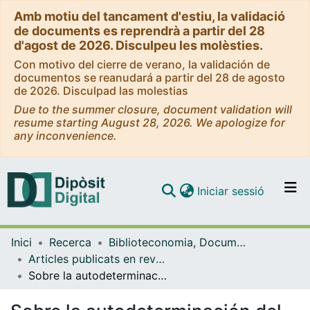
Amb motiu del tancament d'estiu, la validació
de documents es reprendrà a partir del 28
d'agost de 2026. Disculpeu les molèsties.
Con motivo del cierre de verano, la validación de
documentos se reanudará a partir del 28 de agosto
de 2026. Disculpad las molestias
Due to the summer closure, document validation will
resume starting August 28, 2026. We apologize for
any inconvenience.
(current)
Iniciar sessió
Comunitats i col·leccions
Inici
Recerca
Biblioteconomia, Documentació i Comunicació Audiovisual
Navega per tot el DD
Articles publicats en revistes (Biblioteconomia, Documentació i Comunicació Audiovisual)
Com publicar
Sobre la autodeterminación del usuario de información en tiempos de acceso social a los contenidos digitales
Contacte