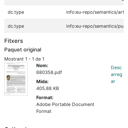
dc.type
info:eu-repo/semantics/artic
dc.type
info:eu-repo/semantics/publ
Fitxers
Paquet original
Mostrant
1 - 1 de 1
Nom:
Desc
680358.pdf
arreg
ar
Mida:
405.88 KB
Format:
Adobe Portable Document
Format