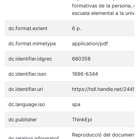
formativas de la persona, de
escuela elemental a la unive
dc.format.extent
6 p.
dc.format.mimetype
application/pdf
dc.identifier.idgrec
680358
dc.identifier.issn
1886-6344
dc.identifier.uri
https://hdl.handle.net/2445
dc.language.iso
spa
dc.publisher
ThinkEpi
Reproducció del document p
dc.relation.isformatof