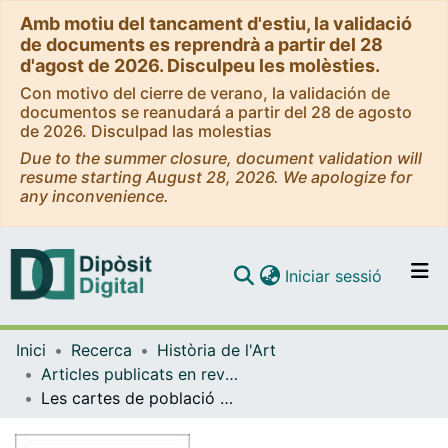
Amb motiu del tancament d'estiu, la validació
de documents es reprendrà a partir del 28
d'agost de 2026. Disculpeu les molèsties.
Con motivo del cierre de verano, la validación de
documentos se reanudará a partir del 28 de agosto
de 2026. Disculpad las molestias
Due to the summer closure, document validation will
resume starting August 28, 2026. We apologize for
any inconvenience.
(current)
Iniciar sessió
Comunitats i col·leccions
Inici
Recerca
Història de l'Art
Navega per tot el DD
Articles publicats en revistes (Història de l'Art)
Com publicar
Les cartes de població de Vilallonga
Contacte