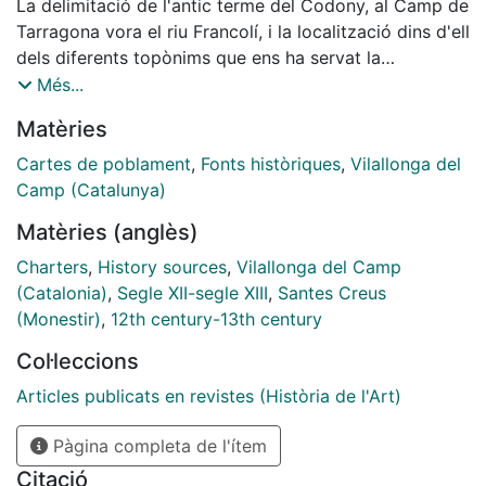
La delimitació de l'antic terme del Codony, al Camp de
Tarragona vora el riu Francolí, i la localització dins d'ell
dels diferents topònims que ens ha servat la
documentació, és un tema obligat per als estudiosos
Més...
de la propietat de Santes Creus ja que el monestir del
Matèries
Gaià va arribar a posseir-hi un important domini com a
conseqüència de les successives donacions de peces
Cartes de poblament
,
Fonts històriques
,
Vilallonga del
de terra que es documenten entre els anys 1160 i 1186
Camp (Catalunya)
i que es recullen en el 'Llibre Blanc', publicat per F.
Matèries (anglès)
Udina Martorell. Ara bé, la localització d'aquests
topònims que facultaria el coneixement de l'extensió i
Charters
,
History sources
,
Vilallonga del Camp
les fites aproximades d'aquesta propietat no s'ha fet
(Catalonia)
,
Segle XII-segle XIII
,
Santes Creus
encara i, en alguns casos, com veurem, s'ha fet
(Monestir)
,
12th century-13th century
erròniament. Amb el nostre treball no pretenem
Col·leccions
estudiar la propietat del monestir de Santes Creus al
Camp de Tarragona, però sí que som conscients de
Articles publicats en revistes (Història de l'Art)
que algunes de les observacions que d'ell en surtin
Pàgina completa de l'ítem
seran utils a posteriors estudis sobre el tema.
Citació