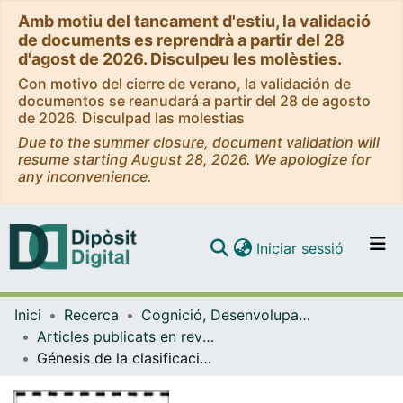
Amb motiu del tancament d'estiu, la validació
de documents es reprendrà a partir del 28
d'agost de 2026. Disculpeu les molèsties.
Con motivo del cierre de verano, la validación de
documentos se reanudará a partir del 28 de agosto
de 2026. Disculpad las molestias
Due to the summer closure, document validation will
resume starting August 28, 2026. We apologize for
any inconvenience.
(current)
Iniciar sessió
Comunitats i col·leccions
Inici
Recerca
Cognició, Desenvolupament i Psicologia de l'Educació
Navega per tot el DD
Articles publicats en revistes (Cognició, Desenvolupament i Psicologia de l'Educació)
Com publicar
Génesis de la clasificación y medio socioeconómico
Contacte