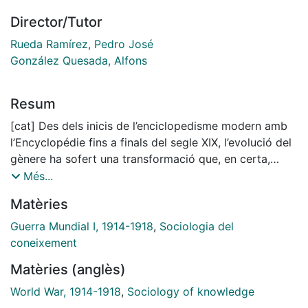
Director/Tutor
Rueda Ramírez, Pedro José
González Quesada, Alfons
Resum
[cat] Des dels inicis de l’enciclopedisme modern amb
l’Encyclopédie fins a finals del segle XIX, l’evolució del
gènere ha sofert una transformació que, en certa,
manera ha vulnerat els seus principis ideals
Més...
d’objectivitat i universalitat en la transmissió i fixació
Matèries
del saber. El reeixit projecte de la Britannica i els
efectes a Alemanya, i Europa, de la ‘revolució Lexikon’
Guerra Mundial I, 1914-1918
,
Sociologia del
convertiren el coneixement enciclopèdic, i a la seva
coneixement
substància, el discurs enciclopèdic, en un instrument
Matèries (anglès)
de construcció nacional. França (Grand dictionnaire
universel du XIXe siècle de Pierre Larousse), el Regne
World War, 1914-1918
,
Sociology of knowledge
Unit i el món anglosaxó (Encyclopaedia Britannica),