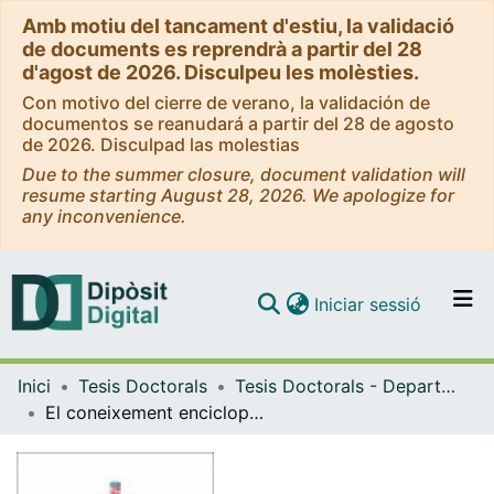
Amb motiu del tancament d'estiu, la validació
de documents es reprendrà a partir del 28
d'agost de 2026. Disculpeu les molèsties.
Con motivo del cierre de verano, la validación de
documentos se reanudará a partir del 28 de agosto
de 2026. Disculpad las molestias
Due to the summer closure, document validation will
resume starting August 28, 2026. We apologize for
any inconvenience.
(current)
Iniciar sessió
Comunitats i col·leccions
Inici
Tesis Doctorals
Tesis Doctorals - Departament - Biblioteconomia, Documentació i Comunicació Audiovisual
Navega per tot el DD
El coneixement enciclopèdic sobre la “Grande Guerra” a Itàlia (1918-1940)
Com publicar
Contacte