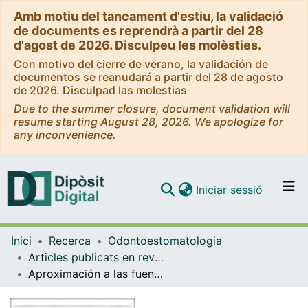
Amb motiu del tancament d'estiu, la validació
de documents es reprendrà a partir del 28
d'agost de 2026. Disculpeu les molèsties.
Con motivo del cierre de verano, la validación de
documentos se reanudará a partir del 28 de agosto
de 2026. Disculpad las molestias
Due to the summer closure, document validation will
resume starting August 28, 2026. We apologize for
any inconvenience.
(current)
Iniciar sessió
Comunitats i col·leccions
Inici
Recerca
Odontoestomatologia
Navega per tot el DD
Articles publicats en revistes (Odontoestomatologia)
Com publicar
Aproximación a las fuentes bibliográficas de interés en Ortodoncia I
Contacte