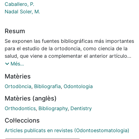
Caballero, P.
Nadal Soler, M.
Resum
Se exponen las fuentes bibliográficas más importantes
para el estudio de la ortodoncia, como ciencia de la
salud, que viene a complementar el anterior artículo
sobre "Fuentes documentales de la ortodoncia". Se
Més...
relaciona la bibliografía ortodóncica aparecida en
Matèries
España.
Ortodòncia
,
Bibliografia
,
Odontologia
Matèries (anglès)
Orthodontics
,
Bibliography
,
Dentistry
Col·leccions
Articles publicats en revistes (Odontoestomatologia)