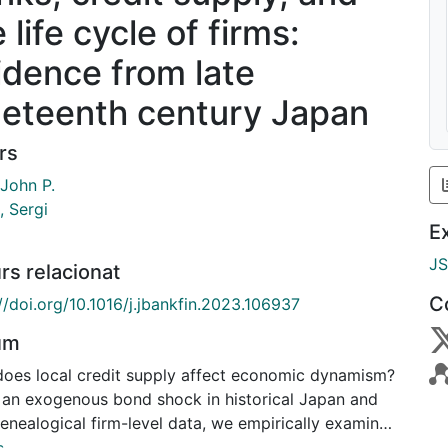
 life cycle of firms:
idence from late
neteenth century Japan
rs
 John P.
, Sergi
E
J
rs relacionat
C
//doi.org/10.1016/j.jbankfin.2023.106937
um
oes local credit supply affect economic dynamism?
 an exogenous bond shock in historical Japan and
enealogical firm-level data, we empirically examine
fects of credit availability on firm life cycles. We find