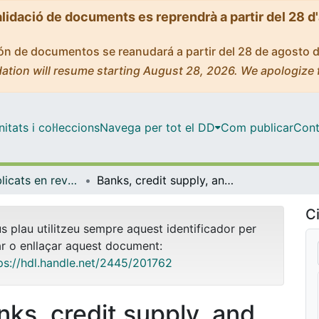
alidació de documents es reprendrà a partir del 28 d
ción de documentos se reanudará a partir del 28 de agosto 
ation will resume starting August 28, 2026. We apologize 
tats i col·leccions
Navega per tot el DD
Com publicar
Cont
Articles publicats en revistes (Economia)
Banks, credit supply, and the life cycle of firms: Evidence from late nineteenth century Japan
Ci
us plau utilitzeu sempre aquest identificador per
ar o enllaçar aquest document:
ps://hdl.handle.net/2445/201762
nks, credit supply, and