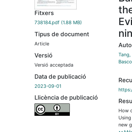
the
Fitxers
Ev
738184.pdf
(1.88 MB)
ni
Tipus de document
Article
Auto
Tang,
Versió
Basco
Versió acceptada
Data de publicació
Recu
2023-09-01
https:
Llicència de publicació
Res
How d
Using
new g
the ef