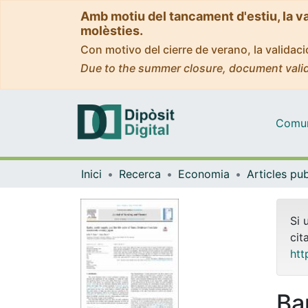
Amb motiu del tancament d'estiu, la v
molèsties.
Con motivo del cierre de verano, la valida
Due to the summer closure, document valid
Comuni
Inici
Recerca
Economia
Si 
cit
htt
Ba