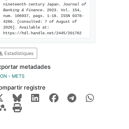
nineteenth century Japan. 
Journal of 
Banking & Finance
. 2023. Vol. 154, 
num. 106937, pags. 1-18. ISSN 0378-
4266. [consulted: 7 of August of 
2026]. Available at: 
https://hdl.handle.net/2445/201762
Estadístiques
xportar metadades
SON
-
METS
ompartir registre