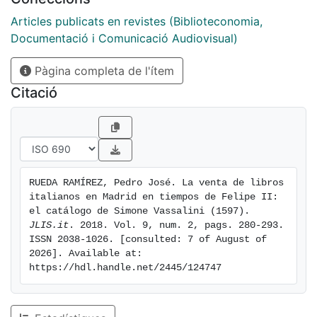
religion, medicine, history, humanities and sciences,
although the list also features Italian literary texts and
Articles publicats en revistes (Biblioteconomia,
poetry anthologies, which would have been
Documentació i Comunicació Audiovisual)
particularly popular in sixteenth-century Spain.
Pàgina completa de l'ítem
Citació
RUEDA RAMÍREZ, Pedro José. La venta de libros 
italianos en Madrid en tiempos de Felipe II: 
el catálogo de Simone Vassalini (1597). 
JLIS.it
. 2018. Vol. 9, num. 2, pags. 280-293. 
ISSN 2038-1026. [consulted: 7 of August of 
2026]. Available at: 
https://hdl.handle.net/2445/124747