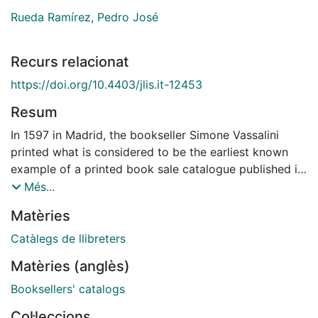
Rueda Ramírez, Pedro José
Recurs relacionat
https://doi.org/10.4403/jlis.it-12453
Resum
In 1597 in Madrid, the bookseller Simone Vassalini
printed what is considered to be the earliest known
example of a printed book sale catalogue published in
Spain, the Index librorum. The only remaining copy,
Més...
which once formed part of the private library of the
Matèries
Sardinian jurist Monserrat Rosselló, lists the titles of
875 printed books. Of these, 77.83% are works in Latin
Catàlegs de llibreters
and 20.11% are Italian books. The catalogue also lists
Matèries (anglès)
works in Arabic, Greek and Hebrew. Of all the books,
90.5% were printed in Italy and 69.3% were printed in
Booksellers' catalogs
the Republic of Venice. The main subjects are law,
Col·leccions