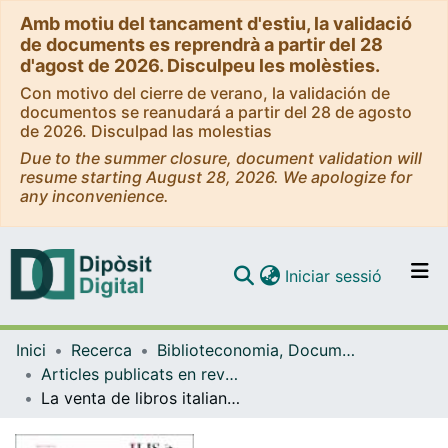
Amb motiu del tancament d'estiu, la validació
de documents es reprendrà a partir del 28
d'agost de 2026. Disculpeu les molèsties.
Con motivo del cierre de verano, la validación de
documentos se reanudará a partir del 28 de agosto
de 2026. Disculpad las molestias
Due to the summer closure, document validation will
resume starting August 28, 2026. We apologize for
any inconvenience.
(current)
Iniciar sessió
Comunitats i col·leccions
Inici
Recerca
Biblioteconomia, Documentació i Comunicació Audiovisual
Navega per tot el DD
Articles publicats en revistes (Biblioteconomia, Documentació i Comunicació Audiovisual)
Com publicar
La venta de libros italianos en Madrid en tiempos de Felipe II: el catálogo de Simone Vassalini (1597)
Contacte