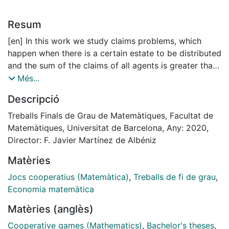
Resum
[en] In this work we study claims problems, which
happen when there is a certain estate to be distributed
and the sum of the claims of all agents is greater than
the estate. We study it from an axiomatic point of
Més...
view, studying the properties of those problems and
Descripció
their distribution rules.
We structure the work in 4 parts. Firstly, we present
Treballs Finals de Grau de Matemàtiques, Facultat de
the claims problems and the different distribution
Matemàtiques, Universitat de Barcelona, Any: 2020,
rules, paying attention on the 4 most important rules.
Director: F. Javier Martínez de Albéniz
Besides that, we define some more rules that are not
Matèries
so important, but worth mentioning.
The next part is the most important of this work, the
Jocs cooperatius (Matemàtica)
,
Treballs de fi de grau
,
characterization of the 4 most important sharing rules.
Economia matemàtica
We begin the chapter defining some properties that
Matèries (anglès)
will later use to make the characterization of them.
In the third part, we look at claims problems from a
Cooperative games (Mathematics)
,
Bachelor's theses
,