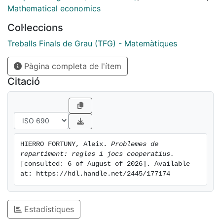
different point of view, from cooperative game theory.
Mathematical economics
We study the relations between cooperative games
Col·leccions
and claims problems, specifically between distribution
rules and point solutions for that kind of games.
Treballs Finals de Grau (TFG) - Matemàtiques
Finally, we discuss two recent papers where claims
Pàgina completa de l'ítem
problems are used to solve current problems in
society. The first tells us about the distribution of the
Citació
health budget in Catalonia. The second studies the
distribution of the permission of CO 2 emissions
amongst the different world regions.
HIERRO FORTUNY, Aleix. 
Problemes de 
repartiment: regles i jocs cooperatius.
[consulted: 6 of August of 2026]. Available 
at: https://hdl.handle.net/2445/177174
Estadístiques