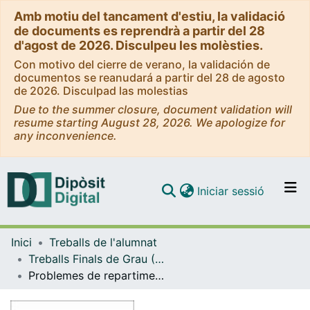
Amb motiu del tancament d'estiu, la validació
de documents es reprendrà a partir del 28
d'agost de 2026. Disculpeu les molèsties.
Con motivo del cierre de verano, la validación de
documentos se reanudará a partir del 28 de agosto
de 2026. Disculpad las molestias
Due to the summer closure, document validation will
resume starting August 28, 2026. We apologize for
any inconvenience.
(current)
Iniciar sessió
Comunitats i col·leccions
Inici
Treballs de l'alumnat
Navega per tot el DD
Treballs Finals de Grau (TFG) - Matemàtiques
Com publicar
Problemes de repartiment: regles i jocs cooperatius
Contacte