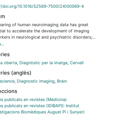
://doi.org/10.1016/S2589-7500(24)00069-4
um
haring of human neuroimaging data has great
tial to accelerate the development of imaging
kers in neurological and psychiatric disorders;
er, major obstacles remain in terms of how and why
...
re data in the Open Science context. In this Health
ries
y by the European Cluster for Imaging Biomarkers,
tline the current main opportunities and challenges
ia oberta
,
Diagnòstic per la imatge
,
Cervell
 on the results of an online survey disseminated
ries (anglès)
senior scientists in the field. Although the scientific
nity fully recognises the importance of data
science
,
Diagnostic imaging
,
Brain
g, technical, legal, and motivational aspects often
leccions
nt active adoption. Therefore, we provide practical
e on how to overcome the technical barriers. We
es publicats en revistes (Medicina)
all for a harmonised application of the General Data
es publicats en revistes (IDIBAPS: Institut
tion Regulation across EU countries. Finally, we
estigacions Biomèdiques August Pi i Sunyer)