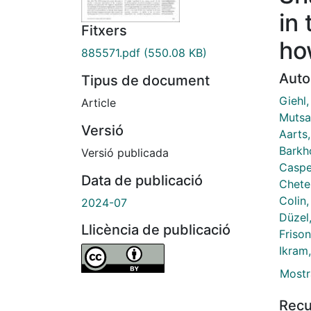
in
Fitxers
ho
885571.pdf
(550.08 KB)
Auto
Tipus de document
Giehl,
Article
Mutsa
Versió
Aarts,
Barkho
Versió publicada
Caspe
Data de publicació
Chetel
Colin,
2024-07
Düzel
Llicència de publicació
Frison
Ikram
Mostr
Recu