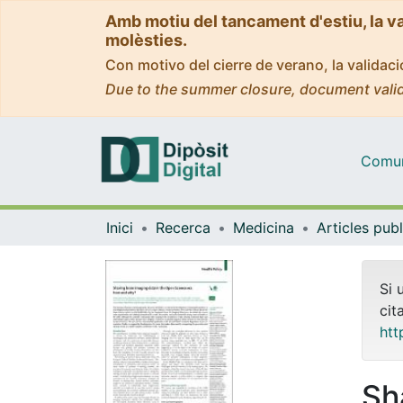
Amb motiu del tancament d'estiu, la v
molèsties.
Con motivo del cierre de verano, la valida
Due to the summer closure, document valid
Comuni
Inici
Recerca
Medicina
Si 
cit
htt
Sh