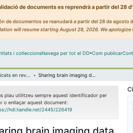
alidació de documents es reprendrà a partir del 28 d
ción de documentos se reanudará a partir del 28 de agosto 
ation will resume starting August 28, 2026. We apologize 
tats i col·leccions
Navega per tot el DD
Com publicar
Cont
Articles publicats en revistes (Medicina)
Sharing brain imaging data in the Open Science era: how and why?
Ci
us plau utilitzeu sempre aquest identificador per
ar o enllaçar aquest document:
ps://hdl.handle.net/2445/226419
aring brain imaging data