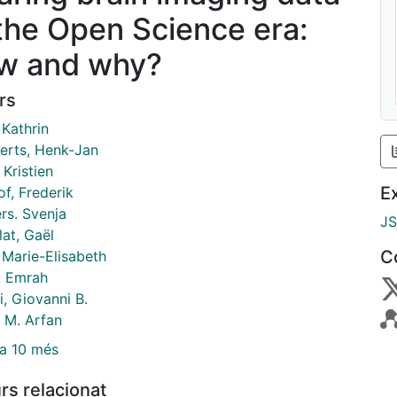
 the Open Science era:
w and why?
rs
 Kathrin
erts, Henk-Jan
 Kristien
E
f, Frederik
rs. Svenja
J
at, Gaël
C
 Marie-Elisabeth
, Emrah
i, Giovanni B.
, M. Arfan
a 10 més
rs relacionat