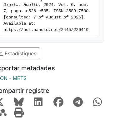
Digital Health
. 2024. Vol. 6, num. 
7, pags. e526-e535. ISSN 2589-7500. 
[consulted: 7 of August of 2026]. 
Available at: 
https://hdl.handle.net/2445/226419
Estadístiques
xportar metadades
SON
-
METS
ompartir registre