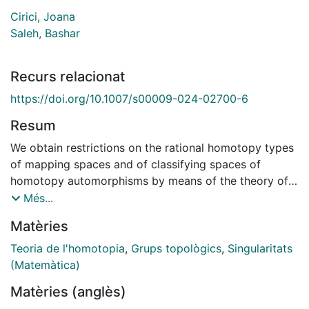
Cirici, Joana
Saleh, Bashar
Recurs relacionat
https://doi.org/10.1007/s00009-024-02700-6
Resum
We obtain restrictions on the rational homotopy types
of mapping spaces and of classifying spaces of
homotopy automorphisms by means of the theory of
positive weight decompositions. The theory applies, in
Més...
particular, to connected components of holomorphic
Matèries
maps between compact Kähler manifolds as well as
homotopy automorphisms of Kähler manifolds.
Teoria de l'homotopia
,
Grups topològics
,
Singularitats
(Matemàtica)
Matèries (anglès)