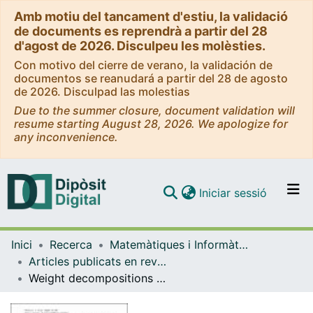
Amb motiu del tancament d'estiu, la validació
de documents es reprendrà a partir del 28
d'agost de 2026. Disculpeu les molèsties.
Con motivo del cierre de verano, la validación de
documentos se reanudará a partir del 28 de agosto
de 2026. Disculpad las molestias
Due to the summer closure, document validation will
resume starting August 28, 2026. We apologize for
any inconvenience.
(current)
Iniciar sessió
Comunitats i col·leccions
Inici
Recerca
Matemàtiques i Informàtica
Navega per tot el DD
Articles publicats en revistes (Matemàtiques i Informàtica)
Com publicar
Weight decompositions on algebraic models for mapping spaces and homotopy automorphisms
Contacte