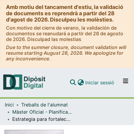
Amb motiu del tancament d'estiu, la validació
de documents es reprendrà a partir del 28
d'agost de 2026. Disculpeu les molèsties.
Con motivo del cierre de verano, la validación de
documentos se reanudará a partir del 28 de agosto
de 2026. Disculpad las molestias
Due to the summer closure, document validation will
resume starting August 28, 2026. We apologize for
any inconvenience.
(current)
Iniciar sessió
Comunitats i col·leccions
Inici
Treballs de l'alumnat
Navega per tot el DD
Màster Oficial - Planificació Territorial i Gestió Ambiental
Com publicar
Estrategia para fortalecer la gestión territorial local del corredor de conectividad Sangay-Podocarpus del Ecuador por los gobiernos autónomos descentralizados municipales
Contacte