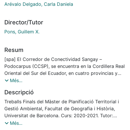
Arévalo Delgado, Carla Daniela
Director/Tutor
Pons, Guillem X.
Resum
[spa] El Corredor de Conectividad Sangay –
Podocarpus (CCSP), se encuentra en la Cordillera Real
Oriental del Sur del Ecuador, en cuatro provincias y
dieciocho cantones, tiene una superficie de 567.097,15
Més...
hectáreas. Este es el primer corredor reconocido en
Descripció
base a una normativa, que permite por medio de
diferentes figuras de conservación estatales,
Treballs Finals del Màster de Planificació Territorial i
municipales y comunitarias conectar los ecosistemas a
Gestió Ambiental, Facultat de Geografia i Història,
través de un corredor al Parque Nacional Sangay y al
Universitat de Barcelona. Curs: 2020-2021. Tutor:
Parque Nacional Podocarpus. En este territorio existen
Guillem Xavier Pons Buades
Més...
diferentes amenazas que afectan a los ecosistemas y