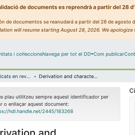
alidació de documents es reprendrà a partir del 28 d
ción de documentos se reanudará a partir del 28 de agosto 
ation will resume starting August 28, 2026. We apologize 
tats i col·leccions
Navega per tot el DD
Com publicar
Cont
Articles publicats en revistes (Medicina)
Derivation and characterisation of endothelial cells from patients with chronic thromboembolic pulmonary hypertension
Ci
us plau utilitzeu sempre aquest identificador per
ar o enllaçar aquest document:
ps://hdl.handle.net/2445/183268
rivation and