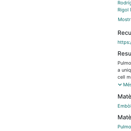
Rodríg
Rigol
Mostr
Recu
https
Res
Pulmo
a uniq
cell 
hyper
Més
analyz
Matè
mitoch
to be
Embòl
of en
Matè
potent
of the
Pulmo