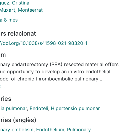
uez, Cristina
 Muxart, Montserrat
a 8 més
rs relacionat
://doi.org/10.1038/s41598-021-98320-1
um
nary endarterectomy (PEA) resected material offers
ue opportunity to develop an in vitro endothelial
model of chronic thromboembolic pulmonary
tension (CTEPH). We aimed to comprehensively
...
e the endothelial function, molecular signature, and
ries
ondrial profile of CTEPH-derived endothelial cells
tter understand the pathophysiological mechanisms
ia pulmonar
,
Endoteli
,
Hipertensió pulmonar
dothelial dysfunction behind CTEPH, and to identify
ries (anglès)
ial novel targets for the prevention and treatment
 disease. Isolated cells from specimens obtained at
nary embolism
,
Endothelium
,
Pulmonary