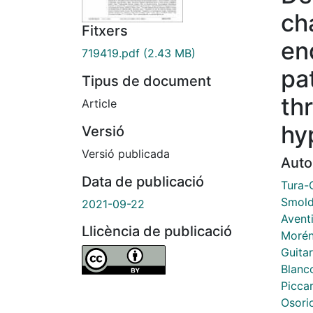
ch
Fitxers
en
719419.pdf
(2.43 MB)
pa
Tipus de document
th
Article
hy
Versió
Versió publicada
Auto
Data de publicació
Tura-
Smold
2021-09-22
Aventi
Llicència de publicació
Morén
Guita
Blanco
Piccar
Osori