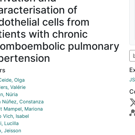
aracterisation of
dothelial cells from
tients with chronic
romboembolic pulmonary
pertension
E
rs
J
Ceide, Olga
ers, Valérie
C
n, Núria
 Núñez, Constanza
rt Mampel, Mariona
 Vich, Isabel
i, Lucilla
o, Jeisson