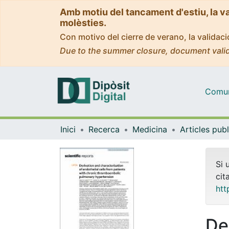
Amb motiu del tancament d'estiu, la v
molèsties.
Con motivo del cierre de verano, la valida
Due to the summer closure, document valid
Comuni
Inici
Recerca
Medicina
Si 
cit
htt
De