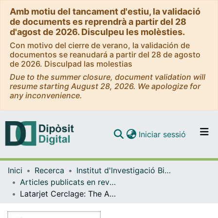
Amb motiu del tancament d'estiu, la validació
de documents es reprendrà a partir del 28
d'agost de 2026. Disculpeu les molèsties.
Con motivo del cierre de verano, la validación de
documentos se reanudará a partir del 28 de agosto
de 2026. Disculpad las molestias
Due to the summer closure, document validation will
resume starting August 28, 2026. We apologize for
any inconvenience.
(current)
Iniciar sessió
Comunitats i col·leccions
Inici
Recerca
Institut d'lnvestigació Biomèdica de Bellvitge (IDIBELL)
Navega per tot el DD
Articles publicats en revistes (Institut d'lnvestigació Biomèdica de Bellvitge (IDIBELL))
Com publicar
Latarjet Cerclage: The All-Arthroscopic Metal-Free Fixation
Contacte