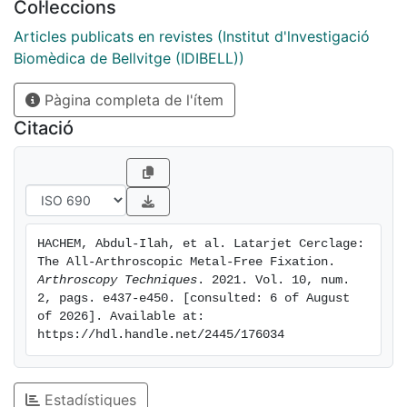
Col·leccions
ultra-high-strength sutures, creating a cerclage
construct through 2.4mm glenoid and coracoid tunnels
Articles publicats en revistes (Institut d'lnvestigació
with a final capsulolabral complex reconstruction.
Biomèdica de Bellvitge (IDIBELL))
Pàgina completa de l'ítem
Citació
HACHEM, Abdul-Ilah, et al. Latarjet Cerclage: 
The All-Arthroscopic Metal-Free Fixation. 
Arthroscopy Techniques
. 2021. Vol. 10, num. 
2, pags. e437-e450. [consulted: 6 of August 
of 2026]. Available at: 
https://hdl.handle.net/2445/176034
Estadístiques