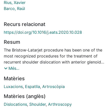
Rius, Xavier
Barco, Raúl
Recurs relacionat
https://doi.org/10.1016/j.eats.2020.10.028
Resum
The Bristow-Latarjet procedure has been one of the
most recognized procedures for the treatment of
recurrent shoulder dislocation with anterior glenoid
bone loss, revision surgery after failed Bankart repair,
Més...
contact and collision sport injuries, and patients with a
Matèries
high risk of recurrence. Open and arthroscopic
approaches have recently shown similar outcomes by
Luxacions
,
Espatlla
,
Artroscòpia
several authors. However, complications related to
Matèries (anglès)
metal implants, despite being low, are still a matter of
concern. We describe an all-arthroscopic Latarjet
Dislocations
,
Shoulder
,
Arthroscopy
technique with a metal-free fixation method using 2