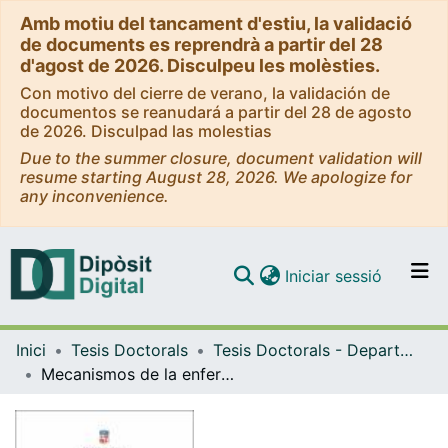
Amb motiu del tancament d'estiu, la validació
de documents es reprendrà a partir del 28
d'agost de 2026. Disculpeu les molèsties.
Con motivo del cierre de verano, la validación de
documentos se reanudará a partir del 28 de agosto
de 2026. Disculpad las molestias
Due to the summer closure, document validation will
resume starting August 28, 2026. We apologize for
any inconvenience.
(current)
Iniciar sessió
Comunitats i col·leccions
Inici
Tesis Doctorals
Tesis Doctorals - Departament - Ciències Clíniques
Navega per tot el DD
Mecanismos de la enfermedad cardiovascular en la Enfermedad Pulmonar Obstructiva Crónica: papel de la quimiocina CCL18 y proteínas de matriz extracelular
Com publicar
Contacte