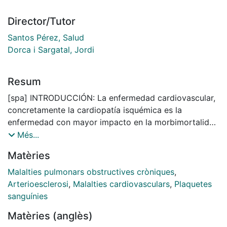
Director/Tutor
Santos Pérez, Salud
Dorca i Sargatal, Jordi
Resum
[spa] INTRODUCCIÓN: La enfermedad cardiovascular,
concretamente la cardiopatía isquémica es la
enfermedad con mayor impacto en la morbimortalidad
de los pacientes con EPOC, con independencia de
Més...
otros factores de riesgo. Los principales mecanismos
Matèries
patogénicos de aterotrombosis sugeridos en la EPOC
son: el proceso inflamatorio, las alteraciones de la
Malalties pulmonars obstructives cròniques
,
pared vascular y la agregabilidad plaquetar. Sin
Arterioesclerosi
,
Malalties cardiovasculars
,
Plaquetes
embargo, los mecanismos de conllevan a esta
sanguínies
interrelación no han sido lo suficientemente
Matèries (anglès)
dilucidados. HIPÓTESIS Y OBJETIVOS: Los pacientes