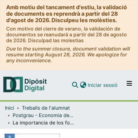
Amb motiu del tancament d'estiu, la validació
de documents es reprendrà a partir del 28
d'agost de 2026. Disculpeu les molèsties.
Con motivo del cierre de verano, la validación de
documentos se reanudará a partir del 28 de agosto
de 2026. Disculpad las molestias
Due to the summer closure, document validation will
resume starting August 28, 2026. We apologize for
any inconvenience.
(current)
Iniciar sessió
Comunitats i col·leccions
Inici
Treballs de l'alumnat
Navega per tot el DD
Postgrau - Economia del Comportament: Experimental i Aplicada als Negocis
Com publicar
La importancia de los formatos digitales, para incrementar la concienciación sobre los seguros de Vida Riesgo
Contacte