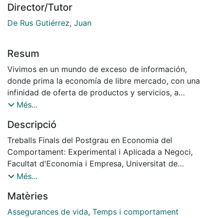
Director/Tutor
De Rus Gutiérrez, Juan
Resum
Vivimos en un mundo de exceso de información,
donde prima la economía de libre mercado, con una
infinidad de oferta de productos y servicios, a
satisfacer todas las necesidades presentes y futuras,
Més...
incluso las aún no despertadas. Entender los sesgos
Descripció
que tienen los clientes/ gestores a la hora de contratar
un seguro de vida es fundamental y saber abordarlos
Treballs Finals del Postgrau en Economia del
desde nuevos formatos digitales que capten su
Comportament: Experimental i Aplicada a Negoci,
atención y transmita la emoción, es vital para nuestro
Facultat d'Economia i Empresa, Universitat de
trabajo. Abordaremos como gracias al conocimiento
Barcelona, Curs: 2024-2025 , Tutoria : Juan de Rus
Més...
de los principios conductuales más relevantes,
Matèries
podemos captar mejor la atención y generar
concienciación en los seguros de vida riesgo, para de
Assegurances de vida
,
Temps i comportament