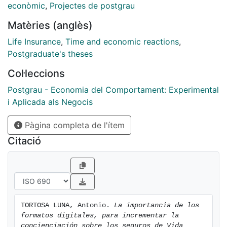
esta manera poder ofrecer soluciones adaptadas a
econòmic
,
Projectes de postgrau
nuestros clientes/ gestores.
Matèries (anglès)
Life Insurance
,
Time and economic reactions
,
Postgraduate's theses
Col·leccions
Postgrau - Economia del Comportament: Experimental
i Aplicada als Negocis
Pàgina completa de l'ítem
Citació
TORTOSA LUNA, Antonio. 
La importancia de los 
formatos digitales, para incrementar la 
concienciación sobre los seguros de Vida 