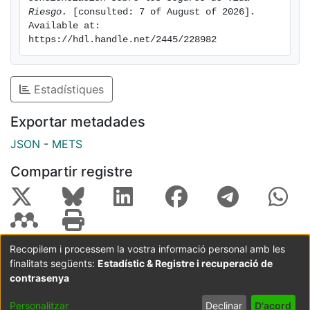
Riesgo.
 [consulted: 7 of August of 2026]. 
Available at: 
https://hdl.handle.net/2445/228982
Estadístiques
Exportar metadades
JSON
-
METS
Compartir registre
Recopilem i processem la vostra informació personal amb les
finalitats següents:
Estadístic & Registre i recuperació de
Coordinació:
CRAI UB
Avís legal
Metadades
subjectes a:
contrasenya
Configuració
Política de
Acord
Personalitzar
Declinar
D'acord