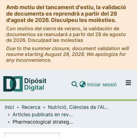
Amb motiu del tancament d'estiu, la validació
de documents es reprendrà a partir del 28
d'agost de 2026. Disculpeu les molèsties.
Con motivo del cierre de verano, la validación de
documentos se reanudará a partir del 28 de agosto
de 2026. Disculpad las molestias
Due to the summer closure, document validation will
resume starting August 28, 2026. We apologize for
any inconvenience.
(current)
Iniciar sessió
Comunitats i col·leccions
Inici
Recerca
Nutrició, Ciències de l'Alimentació i Gastronomia
Navega per tot el DD
Articles publicats en revistes (Nutrició, Ciències de l'Alimentació i Gastronomia)
Com publicar
Pharmacological strategies for targeting BAT thermogenesis
Contacte