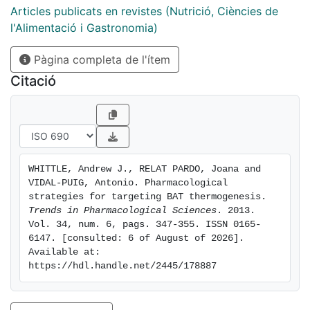
outlines the nature of these regulatory mechanisms
Articles publicats en revistes (Nutrició, Ciències de
both terms of their cellular specificity and likely
l'Alimentació i Gastronomia)
effectiveness given the physiological paradigms in
Pàgina completa de l'ítem
which thermogenesis is activated. Similarly, their
potential for being targeted by new or existing drugs
Citació
is discussed, drawing on the known mechanisms of
action of various pharmacological agents and some
likely limitations that should be considered
WHITTLE, Andrew J., RELAT PARDO, Joana and 
VIDAL-PUIG, Antonio. Pharmacological 
strategies for targeting BAT thermogenesis. 
Trends in Pharmacological Sciences
. 2013. 
Vol. 34, num. 6, pags. 347-355. ISSN 0165-
6147. [consulted: 6 of August of 2026]. 
Available at: 
https://hdl.handle.net/2445/178887