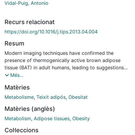
Vidal-Puig, Antonio
Recurs relacionat
https://doi.org/10.1016/j.tips.2013.04.004
Resum
Modern imaging techniques have confirmed the
presence of thermogenically active brown adipose
tissue (BAT) in adult humans, leading to suggestions
that it could be stimulated to treat obesity and its
Més...
associated morbidities. The mechanisms regulating
Matèries
thermogenesis in BAT are better understood than ever
before, with new hypotheses for increasing the
Metabolisme
,
Teixit adipós
,
Obesitat
amount of brown fat or its activity being put forward
Matèries (anglès)
on a weekly basis. The challenge now is to identify
safe ways to manipulate specific aspects of the
Metabolism
,
Adipose tissues
,
Obesity
physiological regulation of thermogenesis, in a manner
Col·leccions
that will be bioenergetically effective. This review