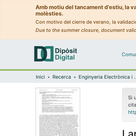
Amb motiu del tancament d'estiu, la v
molèsties.
Con motivo del cierre de verano, la valida
Due to the summer closure, document valid
Comuni
Inici
Recerca
Enginyeria Elec
Si 
cit
htt
La