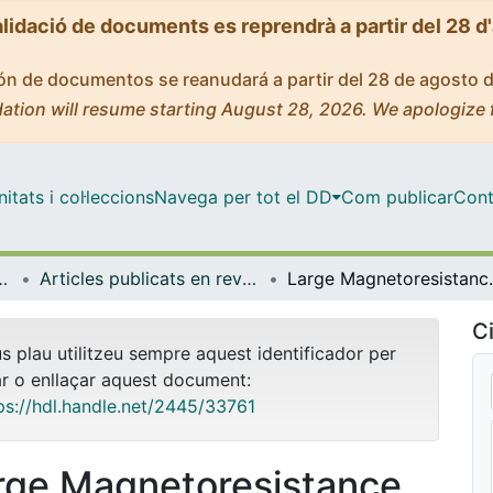
alidació de documents es reprendrà a partir del 28 d
ción de documentos se reanudará a partir del 28 de agosto 
ation will resume starting August 28, 2026. We apologize 
tats i col·leccions
Navega per tot el DD
Com publicar
Cont
trònica i Biomèdica
Articles publicats en revistes (Enginyeria Electrònica i Biomèdica)
Large Magnetoresistance i
Ci
us plau utilitzeu sempre aquest identificador per
ar o enllaçar aquest document:
ps://hdl.handle.net/2445/33761
rge Magnetoresistance