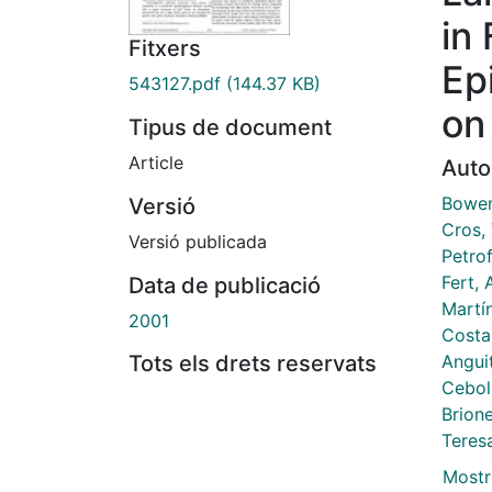
in
Fitxers
Ep
543127.pdf
(144.37 KB)
on
Tipus de document
Article
Auto
Bowen
Versió
Cros, 
Versió publicada
Petrof
Fert, 
Data de publicació
Martí
2001
Costa
Anguit
Tots els drets reservats
Cebol
Brion
Teresa
Mostr