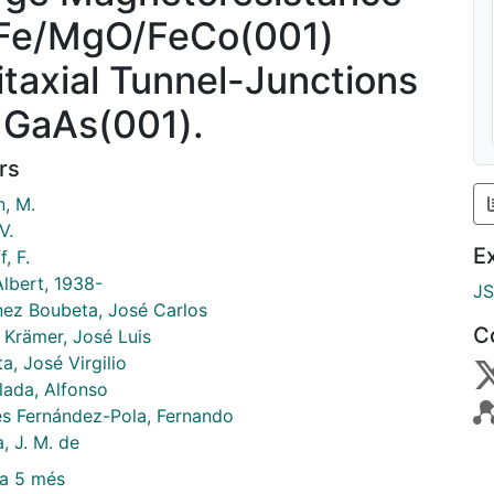
 Fe/MgO/FeCo(001)
itaxial Tunnel-Junctions
 GaAs(001).
rs
, M.
V.
E
f, F.
Albert, 1938-
J
nez Boubeta, José Carlos
C
 Krämer, José Luis
a, José Virgilio
lada, Alfonso
es Fernández-Pola, Fernando
, J. M. de
a 5 més