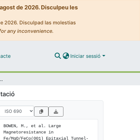
'agost de 2026. Disculpeu les
de 2026. Disculpad las molestias
for any inconvenience.
acte
Iniciar sessió
n Fe/MgO/FeCo(001) Epitaxial Tunnel-Junctions on GaAs(001).
tació
BOWEN, M., et al. Large 
Magnetoresistance in 
Fe/MgO/FeCo(001) Epitaxial Tunnel-