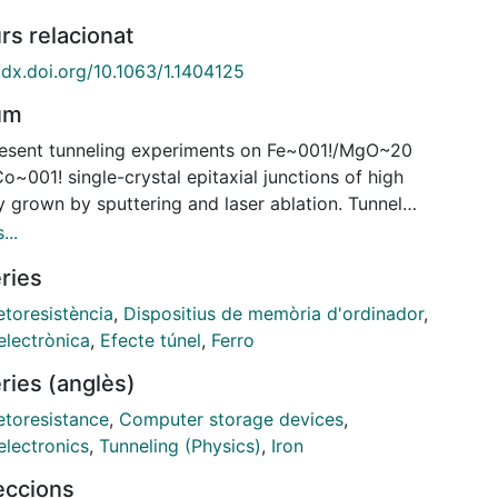
rs relacionat
/dx.doi.org/10.1063/1.1404125
um
esent tunneling experiments on Fe~001!/MgO~20
o~001! single-crystal epitaxial junctions of high
y grown by sputtering and laser ablation. Tunnel
toresistance measurements give 60% at 30 K, to be
...
red with 13% obtained recently on ~001!-oriented
ries
orphous-Al2O3 /FeCo tunnel junctions. This
ence demonstrates that the spin polarization of
toresistència
,
Dispositius de memòria d'ordinador
,
ing electrons is not directly related to the density of
electrònica
,
Efecte túnel
,
Ferro
the free metal surface Fe~001! in this case but
ries (anglès)
s on the actual electronic structure of the entire
ode/barrier system.
toresistance
,
Computer storage devices
,
electronics
,
Tunneling (Physics)
,
Iron
leccions