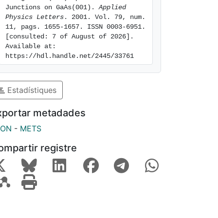
Junctions on GaAs(001). 
Applied 
Physics Letters
. 2001. Vol. 79, num. 
11, pags. 1655-1657. ISSN 0003-6951. 
[consulted: 7 of August of 2026]. 
Available at: 
https://hdl.handle.net/2445/33761
Estadístiques
xportar metadades
SON
-
METS
ompartir registre