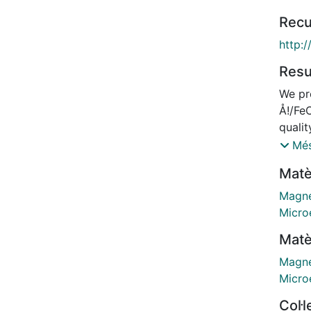
Recu
http:/
Res
We pr
Å!/FeC
qualit
magne
Més
compa
Matè
Fe/am
differ
Magne
tunnel
Micro
states of 
Matè
depend
electr
Magne
Micro
Col·