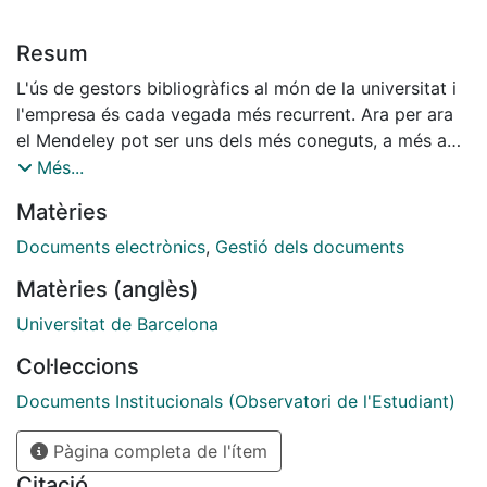
Resum
L'ús de gestors bibliogràfics al món de la universitat i
l'empresa és cada vegada més recurrent. Ara per ara
el Mendeley pot ser uns dels més coneguts, a més a
més és el gestor recomanat per la Universitat. En
Més...
aquest tutorial s'introdueixen les característiques
Matèries
principals de la gestió d'informació de bibliografia
amb Mendeley i la manera de vincular-lo amb el
Documents electrònics
,
Gestió dels documents
compte institucional de la Universitat de Barcelona per
Matèries (anglès)
tal de treure profit dels avantatges del servei Premium.
Universitat de Barcelona
Col·leccions
Documents Institucionals (Observatori de l'Estudiant)
Pàgina completa de l'ítem
Citació