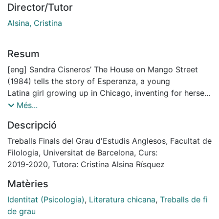
Director/Tutor
Alsina, Cristina
Resum
[eng] Sandra Cisneros’ The House on Mango Street
(1984) tells the story of Esperanza, a young
Latina girl growing up in Chicago, inventing for herself
who and what she will become. By
Més...
means of constructing the notion of “house” and
Descripció
“home”, Cisneros will show “how crucial it
is for Esperanza to have a physical and metaphorical
Treballs Finals del Grau d'Estudis Anglesos, Facultat de
house of her own dreams” (Betz, 2019,
Filologia, Universitat de Barcelona, Curs:
p.32) in order to construct Esperanza’s sense of
2019-2020, Tutora: Cristina Alsina Rísquez
identity and belonging, which will be pivotal
Matèries
for the character’s emancipation and empowering.
Therefore, this end-of-degree paper focuses
Identitat (Psicologia)
,
Literatura chicana
,
Treballs de fi
on the question of space represented by “house” and
de grau