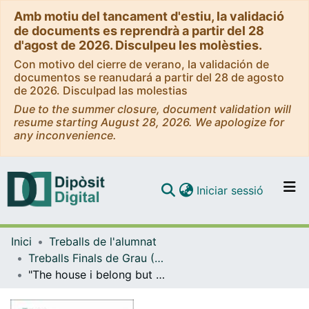
Amb motiu del tancament d'estiu, la validació
de documents es reprendrà a partir del 28
d'agost de 2026. Disculpeu les molèsties.
Con motivo del cierre de verano, la validación de
documentos se reanudará a partir del 28 de agosto
de 2026. Disculpad las molestias
Due to the summer closure, document validation will
resume starting August 28, 2026. We apologize for
any inconvenience.
(current)
Iniciar sessió
Comunitats i col·leccions
Inici
Treballs de l'alumnat
Navega per tot el DD
Treballs Finals de Grau (TFG) - Estudis Anglesos
Com publicar
"The house i belong but do not belong to": space and identity in Sandra Cisneros' The house on Mango street
Contacte