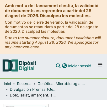
Amb motiu del tancament d'estiu, la validació
de documents es reprendrà a partir del 28
d'agost de 2026. Disculpeu les molèsties.
Con motivo del cierre de verano, la validación de
documentos se reanudará a partir del 28 de agosto
de 2026. Disculpad las molestias
Due to the summer closure, document validation will
resume starting August 28, 2026. We apologize for
any inconvenience.
(current)
Iniciar sessió
Comunitats i col·leccions
Inici
Recerca
Genètica, Microbiologia i Estadística
Navega per tot el DD
Divulgació i Premsa (Genètica, Microbiologia i Estadística)
Com publicar
Dolç, salat, amargant, àcid, umami... I aigua!
Contacte