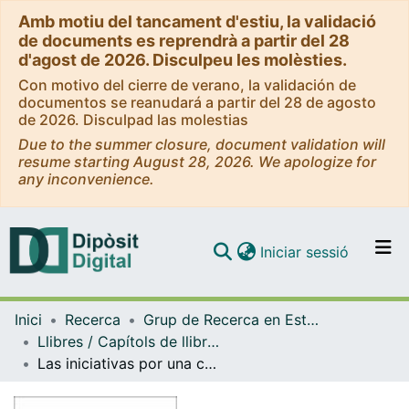
Amb motiu del tancament d'estiu, la validació
de documents es reprendrà a partir del 28
d'agost de 2026. Disculpeu les molèsties.
Con motivo del cierre de verano, la validación de
documentos se reanudará a partir del 28 de agosto
de 2026. Disculpad las molestias
Due to the summer closure, document validation will
resume starting August 28, 2026. We apologize for
any inconvenience.
(current)
Iniciar sessió
Comunitats i col·leccions
Inici
Recerca
Grup de Recerca en Estudis del Discurs Acadèmic i Professional (EDAP).
Navega per tot el DD
Llibres / Capítols de llibre ( Grup de Recerca en Estudis del Discurs Acadèmic i Professional (EDAP))
Com publicar
Las iniciativas por una comunicación institucional más clara en España
Contacte