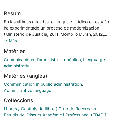
Resum
En las últimas décadas, el lenguaje jurídico en español
ha experimentado un proceso de modernización
(Ministerio de Justicia, 2011; Montolío Durán, 2012,
2021; Poblete Olmedo, 2021). La claridad en el ámbito
Més...
de la Adminis tración de Justicia debe garantizar que
Matèries
las comunicaciones lleguen a los ciudadanos de
manera inteligible, independientemente de que los
Comunicació en l'administració pública
,
Llenguatge
profe sionales involucrados en el proceso de
administratiu
redacción utilicen un lenguaje de alta especialización
Matèries (anglès)
técnica.
Communication in public administration
,
Administrative language
Col·leccions
Llibres / Capítols de llibre ( Grup de Recerca en
Estudis del Discurs Acadèmic i Professional (EDAP))