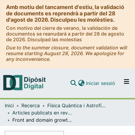
Amb motiu del tancament d'estiu, la validació
de documents es reprendrà a partir del 28
d'agost de 2026. Disculpeu les molèsties.
Con motivo del cierre de verano, la validación de
documentos se reanudará a partir del 28 de agosto
de 2026. Disculpad las molestias
Due to the summer closure, document validation will
resume starting August 28, 2026. We apologize for
any inconvenience.
(current)
Iniciar sessió
Comunitats i col·leccions
Inici
Recerca
Física Quàntica i Astrofísica
Navega per tot el DD
Articles publicats en revistes (Física Quàntica i Astrofísica)
Com publicar
Front and domain growth in the presence of gravity
Contacte