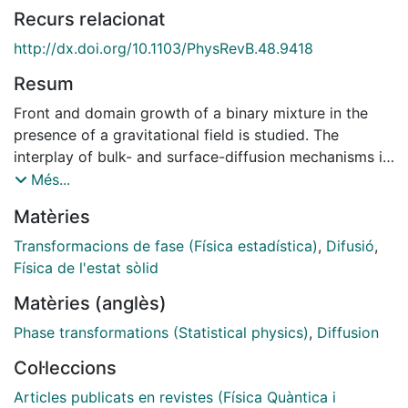
Recurs relacionat
http://dx.doi.org/10.1103/PhysRevB.48.9418
Resum
Front and domain growth of a binary mixture in the
presence of a gravitational field is studied. The
interplay of bulk- and surface-diffusion mechanisms is
analyzed. An equation for the evolution of interfaces is
Més...
derived from a time-dependent Ginzburg-Landau
Matèries
equation with a concentration-dependent diffusion
coefficient. Scaling arguments on this equation give
Transformacions de fase (Física estadística)
,
Difusió
,
the exponents of a power-law growth. Numerical
Física de l'estat sòlid
integrations of the Ginzburg-Landau equation
Matèries (anglès)
corroborate the theoretical analysis.
Phase transformations (Statistical physics)
,
Diffusion
Col·leccions
Articles publicats en revistes (Física Quàntica i