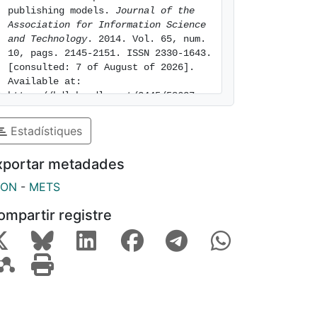
publishing models. 
Journal of the 
Association for Information Science 
and Technology
. 2014. Vol. 65, num. 
10, pags. 2145-2151. ISSN 2330-1643. 
[consulted: 7 of August of 2026]. 
Available at: 
https://hdl.handle.net/2445/58637
Estadístiques
xportar metadades
SON
-
METS
ompartir registre