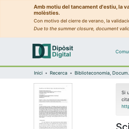
Amb motiu del tancament d'estiu, la v
molèsties.
Con motivo del cierre de verano, la valida
Due to the summer closure, document valid
Comuni
Inici
Recerca
Biblioteconomia,
Si 
cit
htt
Sci