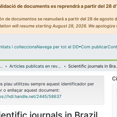
alidació de documents es reprendrà a partir del 28 d
ción de documentos se reanudará a partir del 28 de agosto 
ation will resume starting August 28, 2026. We apologize 
tats i col·leccions
Navega per tot el DD
Com publicar
Cont
 Documentació i Comunicació Audiovisual
Articles publicats en revistes (Biblioteconomia, Documentació i Comunicació Audiovisual)
Scientific journals in Bra
Ci
us plau utilitzeu sempre aquest identificador per
ar o enllaçar aquest document:
ps://hdl.handle.net/2445/58637
entific journals in Brazil