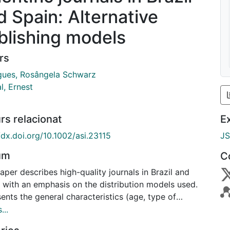
d Spain: Alternative
blishing models
rs
gues, Rosângela Schwarz
l, Ernest
rs relacionat
E
/dx.doi.org/10.1002/asi.23115
J
um
C
aper describes high-quality journals in Brazil and
, with an emphasis on the distribution models used.
sents the general characteristics (age, type of
sher, and theme) and analyzes the distribution model
...
dying the type of format (print or digital), the type