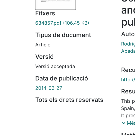
an
Fitxers
pu
634857.pdf
(106.45 KB)
Auto
Tipus de document
Rodri
Article
Abada
Versió
Versió acceptada
Recu
Data de publicació
http:/
2014-02-27
Res
Tots els drets reservats
This p
Spain
It pre
publi
Més
by stu