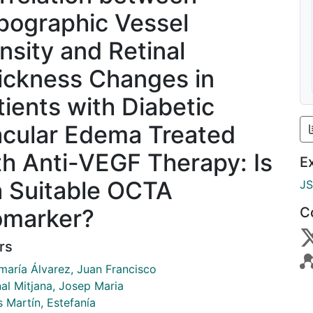
pographic Vessel
nsity and Retinal
ickness Changes in
tients with Diabetic
cular Edema Treated
th Anti-VEGF Therapy: Is
E
 a Suitable OCTA
J
omarker?
C
rs
maría Álvarez, Juan Francisco
al Mitjana, Josep Maria
 Martín, Estefanía