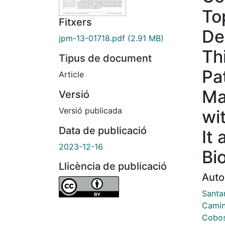
To
Fitxers
De
jpm-13-01718.pdf
(2.91 MB)
Th
Tipus de document
Pa
Article
Ma
Versió
Versió publicada
wi
Data de publicació
It
2023-12-16
Bi
Llicència de publicació
Auto
Santa
Camin
Cobos