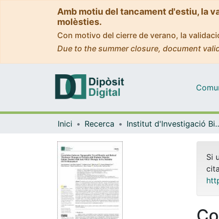
Amb motiu del tancament d'estiu, la v
molèsties.
Con motivo del cierre de verano, la valida
Due to the summer closure, document valid
Comuni
Inici
Recerca
Institut d'lnvestigació Biomèdica 
Si 
cit
htt
Co