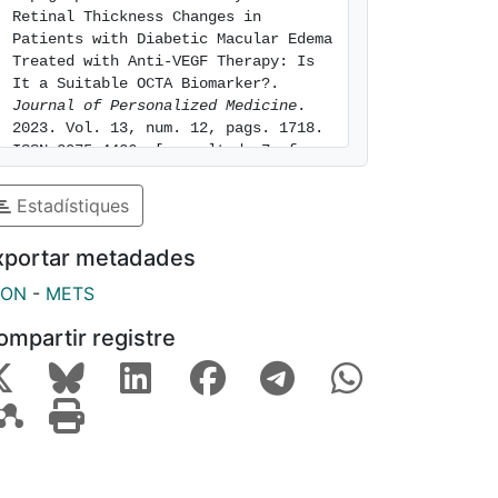
Retinal Thickness Changes in 
Patients with Diabetic Macular Edema 
Treated with Anti-VEGF Therapy: Is 
It a Suitable OCTA Biomarker?. 
Journal of Personalized Medicine
. 
2023. Vol. 13, num. 12, pags. 1718. 
ISSN 2075-4426. [consulted: 7 of 
August of 2026]. Available at: 
https://hdl.handle.net/2445/208395
Estadístiques
xportar metadades
SON
-
METS
ompartir registre