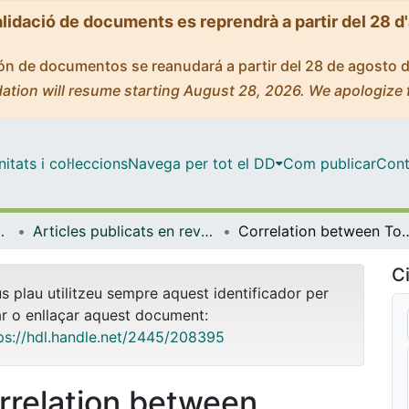
alidació de documents es reprendrà a partir del 28 d
ción de documentos se reanudará a partir del 28 de agosto 
ation will resume starting August 28, 2026. We apologize 
tats i col·leccions
Navega per tot el DD
Com publicar
Cont
de Bellvitge (IDIBELL)
Articles publicats en revistes (Institut d'lnvestigació Biomèdica de Bellvitge (IDIBELL))
Correlation between Topographic Vessel Density and Retinal Thickness Changes in Patients with Diabetic Macular 
Ci
us plau utilitzeu sempre aquest identificador per
ar o enllaçar aquest document:
ps://hdl.handle.net/2445/208395
rrelation between