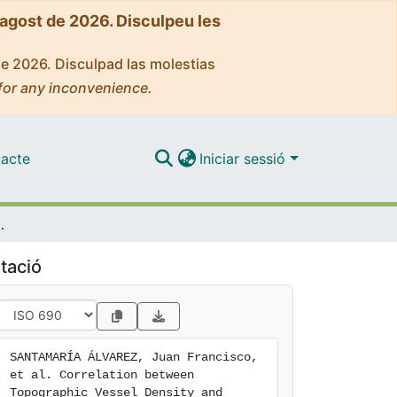
'agost de 2026. Disculpeu les
de 2026. Disculpad las molestias
for any inconvenience.
acte
Iniciar sessió
Edema Treated with Anti-VEGF Therapy: Is It a Suitable OCTA Biomarker?
tació
SANTAMARÍA ÁLVAREZ, Juan Francisco, 
et al. Correlation between 
Topographic Vessel Density and 